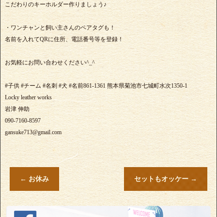
こだわりのキーホルダー作りましょう♪
・ワンチャンと飼い主さんのペアタグも！
名前を入れてQRに住所、電話番号等を登録！
お気軽にお問い合わせください^_^
#子供 #チーム #名刺 #犬 #名前861-1361 熊本県菊池市七城町水次1350-1
Locky leather works
岩津 伸助
090-7160-8597
gansuke713@gmail.com
←
お休み
セットもオッケー
→