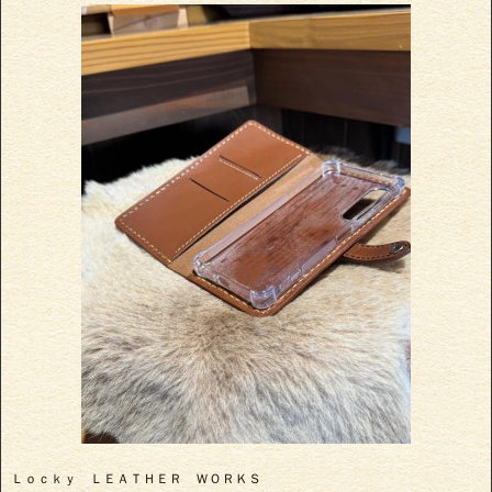
Ｌｏｃｋｙ ＬＥＡＴＨＥＲ ＷＯＲＫＳ