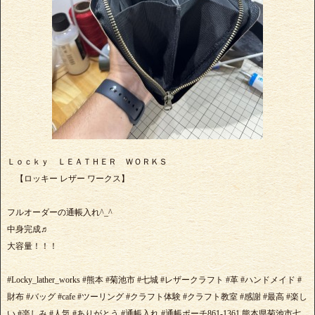
Ｌｏｃｋｙ ＬＥＡＴＨＥＲ ＷＯＲＫＳ
【ロッキー レザー ワークス】
フルオーダーの通帳入れ^_^
中身完成♬
大容量！！！
#Locky_lather_works #熊本 #菊池市 #七城 #レザークラフト #革 #ハンドメイド #
財布 #バッグ #cafe #ツーリング #クラフト体験 #クラフト教室 #感謝 #最高 #楽し
い #楽しみ #人気 #ありがとう #通帳入れ #通帳ポーチ861-1361 熊本県菊池市七