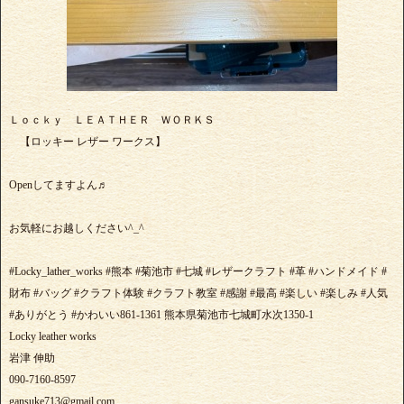
Ｌｏｃｋｙ ＬＥＡＴＨＥＲ ＷＯＲＫＳ
【ロッキー レザー ワークス】
Openしてますよん♬
お気軽にお越しください^_^
#Locky_lather_works #熊本 #菊池市 #七城 #レザークラフト #革 #ハンドメイド #
財布 #バッグ #クラフト体験 #クラフト教室 #感謝 #最高 #楽しい #楽しみ #人気
#ありがとう #かわいい861-1361 熊本県菊池市七城町水次1350-1
Locky leather works
岩津 伸助
090-7160-8597
gansuke713@gmail.com