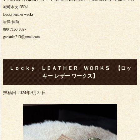
城町水次1350-1
Locky leather works
岩津 伸助
090-7160-8597
gansuke713@gmail.com
Ｌｏｃｋｙ ＬＥＡＴＨＥＲ ＷＯＲＫＳ 【ロッ
キー レザー ワークス】
投稿日
2024年9月22日