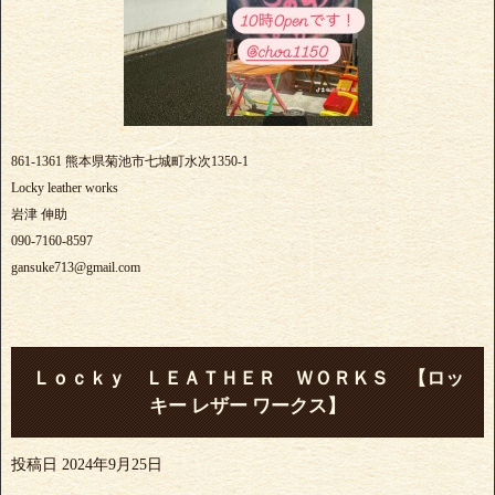
861-1361 熊本県菊池市七城町水次1350-1
Locky leather works
岩津 伸助
090-7160-8597
gansuke713@gmail.com
Ｌｏｃｋｙ ＬＥＡＴＨＥＲ ＷＯＲＫＳ 【ロッ
キー レザー ワークス】
投稿日
2024年9月25日