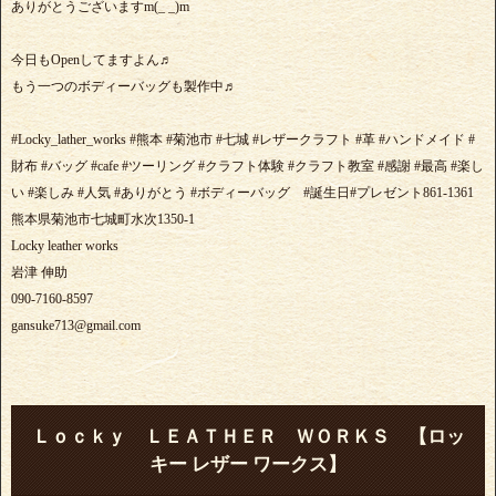
ありがとうございますm(_ _)m
今日もOpenしてますよん♬
もう一つのボディーバッグも製作中♬
#Locky_lather_works #熊本 #菊池市 #七城 #レザークラフト #革 #ハンドメイド #
財布 #バッグ #cafe #ツーリング #クラフト体験 #クラフト教室 #感謝 #最高 #楽し
い #楽しみ #人気 #ありがとう #ボディーバッグ #誕生日#プレゼント861-1361
熊本県菊池市七城町水次1350-1
Locky leather works
岩津 伸助
090-7160-8597
gansuke713@gmail.com
Ｌｏｃｋｙ ＬＥＡＴＨＥＲ ＷＯＲＫＳ 【ロッ
キー レザー ワークス】