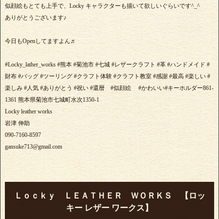
似顔絵もとても上手で、Locky キャラクターも描いて欲しいぐらいです^_^
ありがとうございます♪
今日もOpenしてますよん♬
#Locky_lather_works #熊本 #菊池市 #七城 #レザークラフト #革 #ハンドメイド #
財布 #バッグ #ツーリング #クラフト体験 #クラフト教室 #感謝 #最高 #楽しい #
楽しみ #人気 #ありがとう #祝い #還暦 #似顔絵 #かわいい#キーホルダー861-
1361 熊本県菊池市七城町水次1350-1
Locky leather works
岩津 伸助
090-7160-8597
gansuke713@gmail.com
Ｌｏｃｋｙ ＬＥＡＴＨＥＲ ＷＯＲＫＳ 【ロッ
キー レザー ワークス】