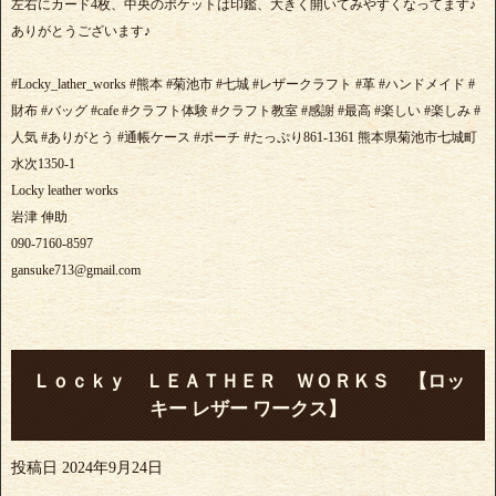
左右にカード4枚、中央のポケットは印鑑、大きく開いてみやすくなってます♪
ありがとうございます♪
#Locky_lather_works #熊本 #菊池市 #七城 #レザークラフト #革 #ハンドメイド #
財布 #バッグ #cafe #クラフト体験 #クラフト教室 #感謝 #最高 #楽しい #楽しみ #
人気 #ありがとう #通帳ケース #ポーチ #たっぷり861-1361 熊本県菊池市七城町
水次1350-1
Locky leather works
岩津 伸助
090-7160-8597
gansuke713@gmail.com
Ｌｏｃｋｙ ＬＥＡＴＨＥＲ ＷＯＲＫＳ 【ロッ
キー レザー ワークス】
投稿日
2024年9月24日