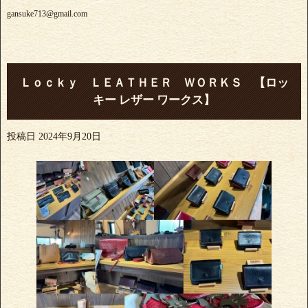
gansuke713@gmail.com
Ｌｏｃｋｙ ＬＥＡＴＨＥＲ ＷＯＲＫＳ 【ロッ
キー レザー ワークス】
投稿日
2024年9月20日