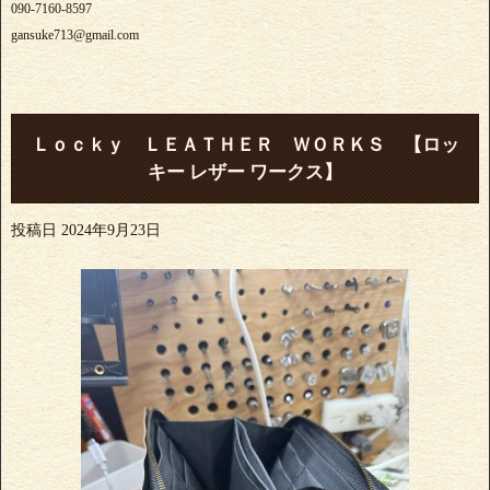
090-7160-8597
gansuke713@gmail.com
Ｌｏｃｋｙ ＬＥＡＴＨＥＲ ＷＯＲＫＳ 【ロッ
キー レザー ワークス】
投稿日
2024年9月23日