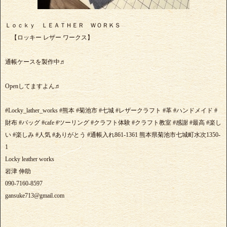
Ｌｏｃｋｙ ＬＥＡＴＨＥＲ ＷＯＲＫＳ
【ロッキー レザー ワークス】
通帳ケースを製作中♬
Openしてますよん♬
#Locky_lather_works #熊本 #菊池市 #七城 #レザークラフト #革 #ハンドメイド #
財布 #バッグ #cafe #ツーリング #クラフト体験 #クラフト教室 #感謝 #最高 #楽し
い #楽しみ #人気 #ありがとう #通帳入れ861-1361 熊本県菊池市七城町水次1350-
1
Locky leather works
岩津 伸助
090-7160-8597
gansuke713@gmail.com