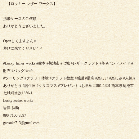
【ロッキー レザー ワークス】
携帯ケースのご依頼
ありがとうございました。
Openしてますよん♬
遊びに来てください^_^
#Locky_lather_works #熊本 #菊池市 #七城 #レザークラフト #革 #ハンドメイド #
財布 #バッグ #cafe
#ツーリング #クラフト体験 #クラフト教室 #感謝 #最高 #楽しい #楽しみ #人気 #
ありがとう #誕生日 #クリスマス #プレゼント #お早めに861-1361 熊本県菊池市
七城町水次1350-1
Locky leather works
岩津 伸助
090-7160-8597
gansuke713@gmail.com