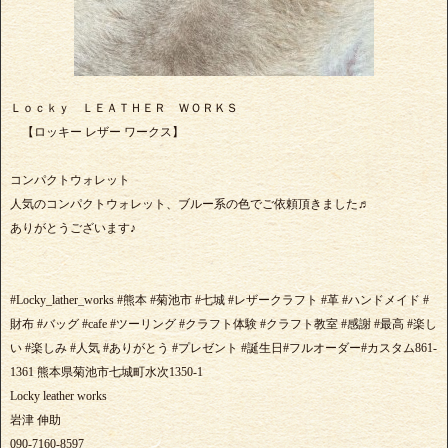
Ｌｏｃｋｙ ＬＥＡＴＨＥＲ ＷＯＲＫＳ
【ロッキー レザー ワークス】
コンパクトウォレット
人気のコンパクトウォレット、ブルー系の色でご依頼頂きました♬
ありがとうございます♪
#Locky_lather_works #熊本 #菊池市 #七城 #レザークラフト #革 #ハンドメイド #
財布 #バッグ #cafe #ツーリング #クラフト体験 #クラフト教室 #感謝 #最高 #楽し
い #楽しみ #人気 #ありがとう #プレゼント #誕生日#フルオーダー#カスタム861-
1361 熊本県菊池市七城町水次1350-1
Locky leather works
岩津 伸助
090-7160-8597