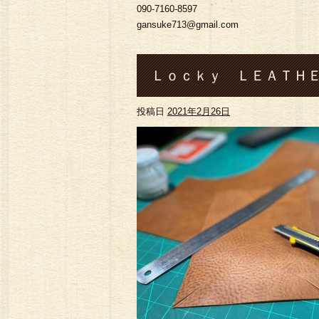
090-7160-8597
gansuke713@gmail.com
Ｌｏｃｋｙ ＬＥＡＴＨＥ
投稿日
2021年2月26日
Ｌｏｃｋｙ ＬＥＡＴＨＥ
ス】 ♪ #Locky lather
メイド#財布#ロ ングウォレ
ルバーアクセサリー#指輪#
#雨