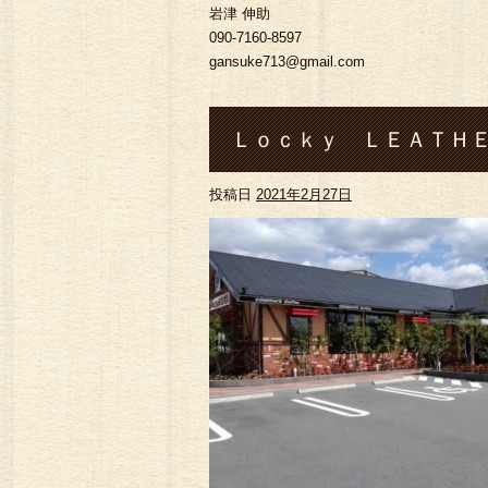
岩津 伸助
090-7160-8597
gansuke713@gmail.com
Ｌｏｃｋｙ ＬＥＡＴＨＥ
投稿日
2021年2月27日
コメダ珈琲菊池店