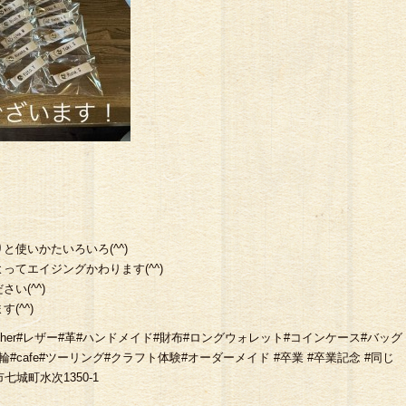
使いかたいろいろ(^^)
てエイジングかわります(^^)
い(^^)
(^^)
#七城#leather#レザー#革#ハンドメイド#財布#ロングウォレット#コインケース#バッグ
指輪#cafe#ツーリング#クラフト体験#オーダーメイド #卒業 #卒業記念 #同じ
市七城町水次1350-1