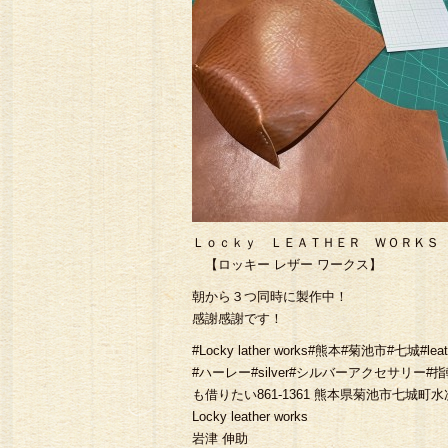
Ｌｏｃｋｙ ＬＥＡＴＨＥＲ ＷＯＲＫＳ
【ロッキー レザー ワークス】
朝から３つ同時に製作中！
感謝感謝です！
#Locky lather works#熊本#菊池市
#ハーレー#silver#シルバーアクセサリー#
も借りたい861-1361 熊本県菊池市七城町水次1
Locky leather works
岩津 伸助