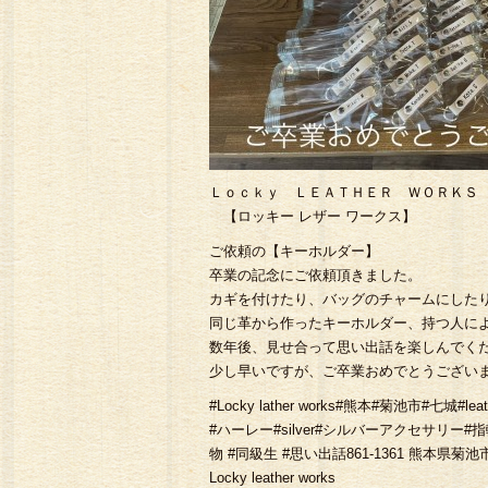
Ｌｏｃｋｙ ＬＥＡＴＨＥＲ ＷＯＲＫＳ
【ロッキー レザー ワークス】
ご依頼の【キーホルダー】
卒業の記念にご依頼頂きました。
カギを付けたり、バッグのチャームにしたりと
同じ革から作ったキーホルダー、持つ人によっ
数年後、見せ合って思い出話を楽しんでくださ
少し早いですが、ご卒業おめでとうございます
#Locky lather works#熊本#菊池市
#ハーレー#silver#シルバーアクセサリー#
物 #同級生 #思い出話861-1361 熊本県菊池
Locky leather works