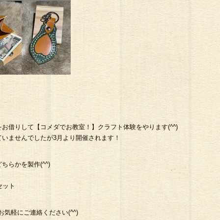
お借りして【コメダでお教室！】クラフト体験をやります(^^)
ていませんでしたが3月より開催されます！
らかを製作(^^)
）
セット
までお気軽にご連絡ください(^^)