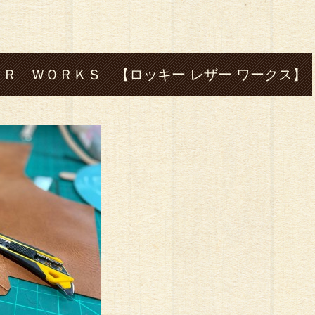
Ｒ ＷＯＲＫＳ 【ロッキー レザー ワークス】
Ｒ ＷＯＲ ＫＳ 【ロッキー レザー ワーク
 works# 熊本#菊池市#七城#leather#レザー#革#ハンド
ット#コインケース#バッグ#ハーレー#silver#シ
cafe#ツーリング#クラフト体験#オ ーダーメイド