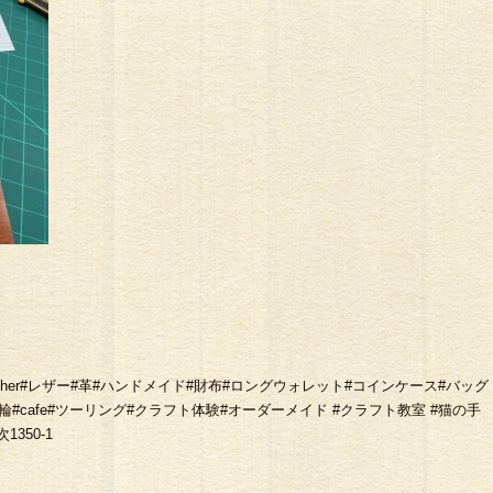
#七城#leather#レザー#革#ハンドメイド#財布#ロングウォレット#コインケース#バッグ
指輪#cafe#ツーリング#クラフト体験#オーダーメイド #クラフト教室 #猫の手
350-1