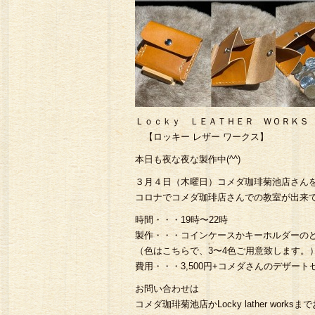
Ｌｏｃｋｙ ＬＥＡＴＨＥＲ ＷＯＲＫＳ
【ロッキー レザー ワークス】
本日も夜な夜な製作中(^^)
３月４日（木曜日）コメダ珈琲菊池店さんを
コロナでコメダ珈琲店さんでの教室が出来
時間・・・19時〜22時
製作・・・コインケースかキーホルダーのどち
（色はこちらで、3〜4色ご用意致します。
費用・・・3,500円+コメダさんのデザート
お問い合わせは
コメダ珈琲菊池店かLocky lather works