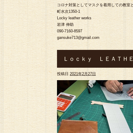
コロナ対策としてマスクを着用しての教室とな
町水次1350-1
Locky leather works
岩津 伸助
090-7160-8597
gansuke713@gmail.com
Ｌｏｃｋｙ ＬＥＡＴＨＥ
投稿日
2021年2月27日
感謝です