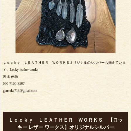
Ｌｏｃｋｙ ＬＥＡＴＨＥＲ ＷＯＲＫＳオリジナルのシルバーも揃えていま
す。Locky leather works
岩津 伸助
090-7160-8597
gansuke713@gmail.com
Ｌｏｃｋｙ ＬＥＡＴＨＥＲ ＷＯＲＫＳ 【ロッ
キー レザー ワークス】オリジナルシルバー