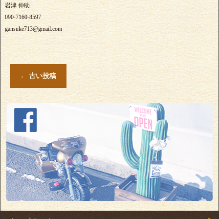
岩津 伸助
090-7160-8597
gansuke713@gmail.com
←
古い投稿