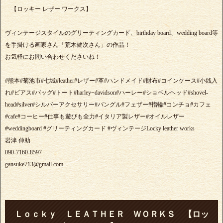
【ロッキー レザー ワークス】
ヴィンテージスタイルのグリーティングカード、birthday board、wedding board等
を手掛ける画家さん「荒木健次さん」の作品！
お気軽にお問い合わせくださいね！
#熊本#菊池市#七城#leather#レザー#革#ハンドメイド#財布#コインケース#小銭入
れ#ピアス#バッグ#トート#harley−davidson#ハーレー#ショベルヘッド#shovel-
head#silver#シルバーアクセサリー#バングル#フェザー#指輪#コンチョ#カフェ
#cafe#コーヒー#仕事も遊びも全力#イタリア製レザー#オイルレザー
#weddingboard #グリーティングカード #ヴィンテージLocky leather works
岩津 伸助
090-7160-8597
gansuke713@gmail.com
Ｌｏｃｋｙ ＬＥＡＴＨＥＲ ＷＯＲＫＳ 【ロッ