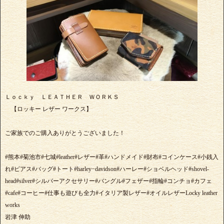
Ｌｏｃｋｙ ＬＥＡＴＨＥＲ ＷＯＲＫＳ
【ロッキー レザー ワークス】
ご家族でのご購入ありがとうございました！
#熊本#菊池市#七城#leather#レザー#革#ハンドメイド#財布#コインケース#小銭入
れ#ピアス#バッグ#トート#harley−davidson#ハーレー#ショベルヘッド#shovel-
head#silver#シルバーアクセサリー#バングル#フェザー#指輪#コンチョ#カフェ
#cafe#コーヒー#仕事も遊びも全力#イタリア製レザー#オイルレザーLocky leather
works
岩津 伸助