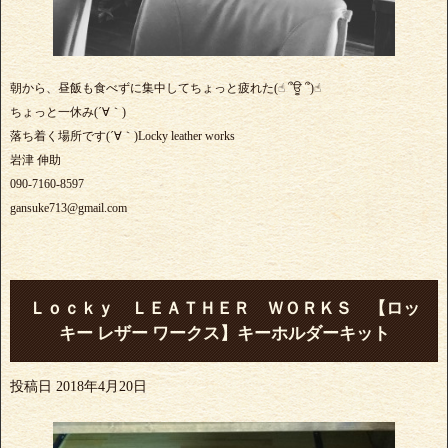
朝から、昼飯も食べずに集中してちょっと疲れた(☝︎ ՞ਊ ՞)☝︎
ちょっと一休み(´∀｀)
落ち着く場所です(´∀｀)Locky leather works
岩津 伸助
090-7160-8597
gansuke713@gmail.com
Ｌｏｃｋｙ ＬＥＡＴＨＥＲ ＷＯＲＫＳ 【ロッ
キー レザー ワークス】キーホルダーキット
投稿日
2018年4月20日