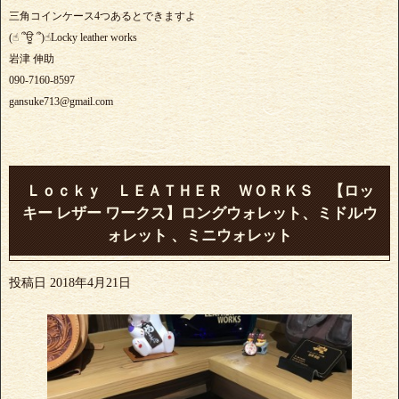
三角コインケース4つあるとできますよ
(☝︎ ՞ਊ ՞)☝︎Locky leather works
岩津 伸助
090-7160-8597
gansuke713@gmail.com
Ｌｏｃｋｙ ＬＥＡＴＨＥＲ ＷＯＲＫＳ 【ロッ
キー レザー ワークス】ロングウォレット、ミドルウ
ォレット 、ミニウォレット
投稿日
2018年4月21日