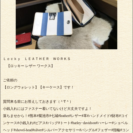
Ｌｏｃｋｙ ＬＥＡＴＨＥＲ ＷＯＲＫＳ
【ロッキー レザー ワークス】
ご依頼の
【ロングウォレット】【キーケース】です！
質問来る前にお答えしておきます（＾∇＾）
小銭入れにはファスナー着いてないけど大丈夫ですよ！
落ちませから！#熊本#菊池市#七城#leather#レザー#革#ハンドメイド#財布#コイ
ンケース#小銭入れ#ピアス#バッグ#トート#harley−davidson#ハーレー#ショベル
ヘッド#shovel-head#silver#シルバーアクセサリー#バングル#フェザー#指輪#コン