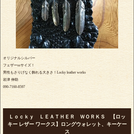
オリジナルシルバー
フェザーssサイズ！
男性もさりげなく飾れる大きさ！Locky leather works
岩津 伸助
090-7160-8597
Ｌｏｃｋｙ ＬＥＡＴＨＥＲ ＷＯＲＫＳ 【ロッ
キー レザー ワークス】ロングウォレット、キーケー
ス