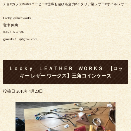
チョ#カフェ#cafe#コーヒー#仕事も遊びも全力#イタリア製レザー#オイルレザー
Locky leather works
岩津 伸助
090-7160-8597
gansuke713@gmail.com
Ｌｏｃｋｙ ＬＥＡＴＨＥＲ ＷＯＲＫＳ 【ロッ
キー レザー ワークス】三角コインケース
投稿日
2018年4月23日