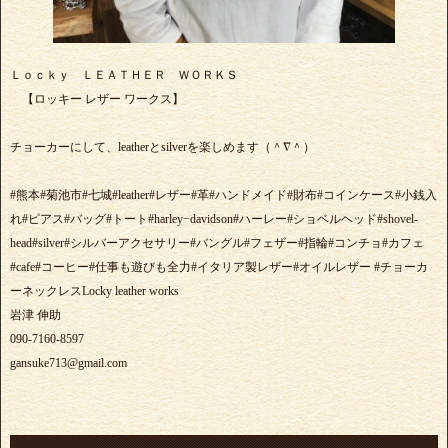
Ｌｏｃｋｙ ＬＥＡＴＨＥＲ ＷＯＲＫＳ
【ロッキー レザー ワークス】
チョーカーにして、leatherとsilverを楽しめます（＾∇＾）
#熊本#菊池市#七城#leather#レザー#革#ハンドメイド#財布#コインケース#小銭入
れ#ピアス#バッグ#トート#harley−davidson#ハーレー#ショベルヘッド#shovel-
head#silver#シルバーアクセサリー#バングル#フェザー#指輪#コンチョ#カフェ
#cafe#コーヒー#仕事も遊びも全力#イタリア製レザー#オイルレザー #チョーカ
ーネックレスLocky leather works
岩津 伸助
090-7160-8597
gansuke713@gmail.com