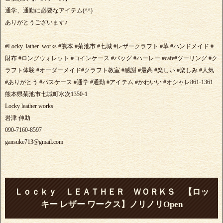
通学、通勤に必要なアイテム(^^)
ありがとうございます♪
#Locky_lather_works #熊本 #菊池市 #七城 #レザークラフト #革 #ハンドメイド #
財布 #ロングウォレット #コインケース #バッグ #ハーレー #cafe#ツーリング #ク
ラフト体験 #オーダーメイド#クラフト教室 #感謝 #最高 #楽しい #楽しみ #人気
#ありがとう #パスケース #通学 #通勤 #アイテム #かわいい #オシャレ861-1361
熊本県菊池市七城町水次1350-1
Locky leather works
岩津 伸助
090-7160-8597
gansuke713@gmail.com
Ｌｏｃｋｙ ＬＥＡＴＨＥＲ ＷＯＲＫＳ 【ロッ
キー レザー ワークス】ノリノリOpen