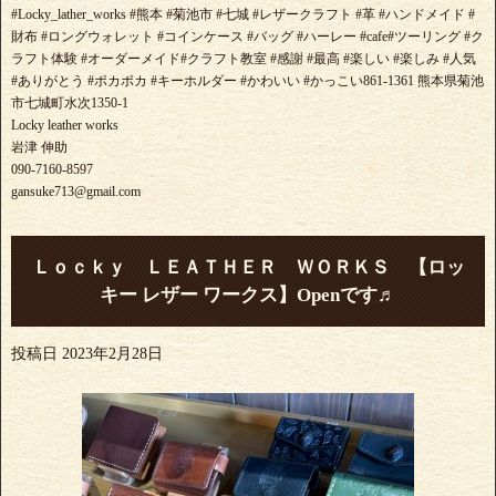
#Locky_lather_works #熊本 #菊池市 #七城 #レザークラフト #革 #ハンドメイド #
財布 #ロングウォレット #コインケース #バッグ #ハーレー #cafe#ツーリング #ク
ラフト体験 #オーダーメイド#クラフト教室 #感謝 #最高 #楽しい #楽しみ #人気
#ありがとう #ポカポカ #キーホルダー #かわいい #かっこい861-1361 熊本県菊池
市七城町水次1350-1
Locky leather works
岩津 伸助
090-7160-8597
gansuke713@gmail.com
Ｌｏｃｋｙ ＬＥＡＴＨＥＲ ＷＯＲＫＳ 【ロッ
キー レザー ワークス】Openです♬
投稿日
2023年2月28日