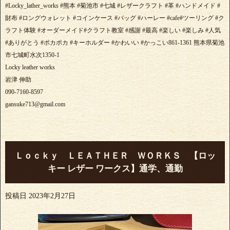
#Locky_lather_works #熊本 #菊池市 #七城 #レザークラフト #革 #ハンドメイド #
財布 #ロングウォレット #コインケース #バッグ #ハーレー #cafe#ツーリング #ク
ラフト体験 #オーダーメイド#クラフト教室 #感謝 #最高 #楽しい #楽しみ #人気
#ありがとう #ポカポカ #キーホルダー #かわいい #かっこい861-1361 熊本県菊池
市七城町水次1350-1
Locky leather works
岩津 伸助
090-7160-8597
gansuke713@gmail.com
Ｌｏｃｋｙ ＬＥＡＴＨＥＲ ＷＯＲＫＳ 【ロッ
キー レザー ワークス】通学、通勤
投稿日
2023年2月27日