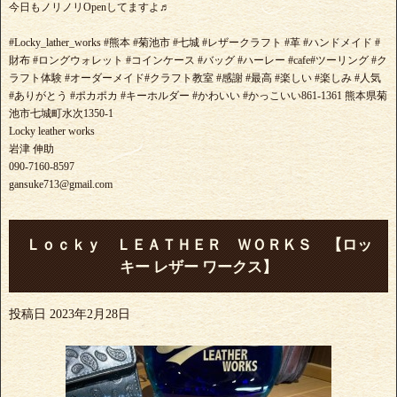
今日もノリノリOpenしてますよ♬
#Locky_lather_works #熊本 #菊池市 #七城 #レザークラフト #革 #ハンドメイド #
財布 #ロングウォレット #コインケース #バッグ #ハーレー #cafe#ツーリング #ク
ラフト体験 #オーダーメイド#クラフト教室 #感謝 #最高 #楽しい #楽しみ #人気
#ありがとう #ポカポカ #キーホルダー #かわいい #かっこいい861-1361 熊本県菊
池市七城町水次1350-1
Locky leather works
岩津 伸助
090-7160-8597
gansuke713@gmail.com
Ｌｏｃｋｙ ＬＥＡＴＨＥＲ ＷＯＲＫＳ 【ロッ
キー レザー ワークス】
投稿日
2023年2月28日