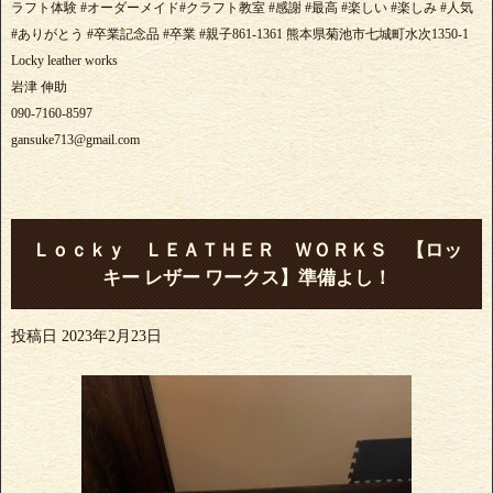
ラフト体験 #オーダーメイド#クラフト教室 #感謝 #最高 #楽しい #楽しみ #人気
#ありがとう #卒業記念品 #卒業 #親子861-1361 熊本県菊池市七城町水次1350-1
Locky leather works
岩津 伸助
090-7160-8597
gansuke713@gmail.com
Ｌｏｃｋｙ ＬＥＡＴＨＥＲ ＷＯＲＫＳ 【ロッ
キー レザー ワークス】準備よし！
投稿日
2023年2月23日