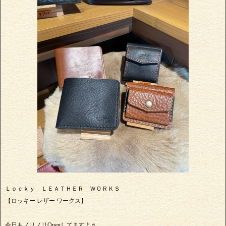
Ｌｏｃｋｙ ＬＥＡＴＨＥＲ ＷＯＲＫＳ
【ロッキー レザー ワークス】
今日もノリノリOpenしてますよ♬