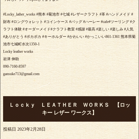
#Locky_lather_works #熊本 #菊池市 #七城 #レザークラフト #革 #ハンドメイド #
財布 #ロングウォレット #コインケース #バッグ #ハーレー #cafe#ツーリング #ク
ラフト体験 #オーダーメイド#クラフト教室 #感謝 #最高 #楽しい #楽しみ #人気
#ありがとう #ポカポカ #キーホルダー #かわいい #かっこいい861-1361 熊本県菊
池市七城町水次1350-1
Locky leather works
岩津 伸助
090-7160-8597
gansuke713@gmail.com
Ｌｏｃｋｙ ＬＥＡＴＨＥＲ ＷＯＲＫＳ 【ロッ
キー レザー ワークス】
投稿日
2023年2月28日