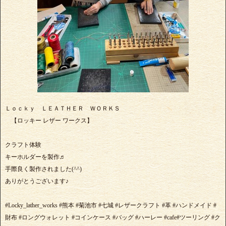
Ｌｏｃｋｙ ＬＥＡＴＨＥＲ ＷＯＲＫＳ
【ロッキー レザー ワークス】
クラフト体験
キーホルダーを製作♬
手際良く製作されました(^^)
ありがとうございます♪
#Locky_lather_works #熊本 #菊池市 #七城 #レザークラフト #革 #ハンドメイド #
財布 #ロングウォレット #コインケース #バッグ #ハーレー #cafe#ツーリング #ク