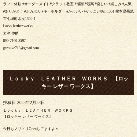
ラフト体験 #オーダーメイド#クラフト教室 #感謝 #最高 #楽しい #楽しみ #人気
#ありがとう #ポカポカ #キーホルダー #かわいい #かっこい861-1361 熊本県菊池
市七城町水次1350-1
Locky leather works
岩津 伸助
090-7160-8597
gansuke713@gmail.com
Ｌｏｃｋｙ ＬＥＡＴＨＥＲ ＷＯＲＫＳ 【ロッ
キー レザー ワークス】
投稿日
2023年2月28日
Ｌｏｃｋｙ ＬＥＡＴＨＥＲ ＷＯＲＫＳ
【ロッキー レザー ワークス】
今日もノリノリOpenしてますよ♬