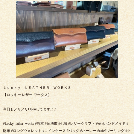
Ｌｏｃｋｙ ＬＥＡＴＨＥＲ ＷＯＲＫＳ
【ロッキー レザー ワークス】
今日もノリノリOpenしてますよ♬
#Locky_lather_works #熊本 #菊池市 #七城 #レザークラフト #革 #ハンドメイド #
財布 #ロングウォレット #コインケース #バッグ #ハーレー #cafe#ツーリング #ク