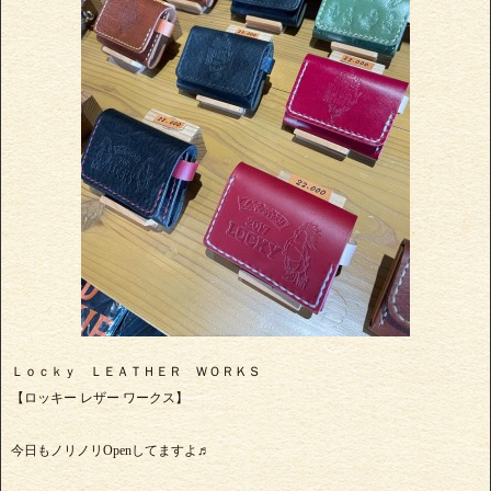
Ｌｏｃｋｙ ＬＥＡＴＨＥＲ ＷＯＲＫＳ
【ロッキー レザー ワークス】
今日もノリノリOpenしてますよ♬