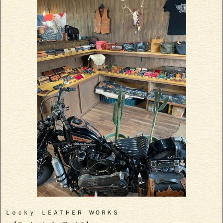
Ｌｏｃｋｙ ＬＥＡＴＨＥＲ ＷＯＲＫＳ