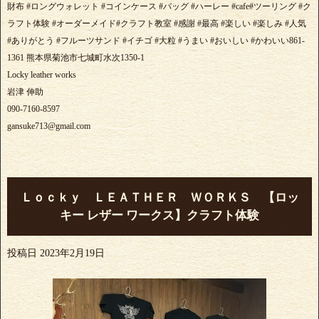
財布 #ロングウォレット #コインケース #バッグ #ハーレー #cafe#ツーリング #ク
ラフト体験 #オーダーメイド#クラフト教室 #感謝 #最高 #楽しい #楽しみ #人気
#ありがとう #フルーツサンド #イチゴ #大粒 #うまい #おいしい #かわいい861-
1361 熊本県菊池市七城町水次1350-1
Locky leather works
岩津 伸助
090-7160-8597
gansuke713@gmail.com
Ｌｏｃｋｙ ＬＥＡＴＨＥＲ ＷＯＲＫＳ 【ロッ
キー レザー ワークス】クラフト体験
投稿日
2023年2月19日