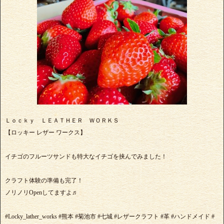
Ｌｏｃｋｙ ＬＥＡＴＨＥＲ ＷＯＲＫＳ
【ロッキー レザー ワークス】
イチゴのフルーツサンドも特大なイチゴを挟んでみました！
クラフト体験の準備も完了！
ノリノリOpenしてますよ♬
#Locky_lather_works #熊本 #菊池市 #七城 #レザークラフト #革 #ハンドメイド #