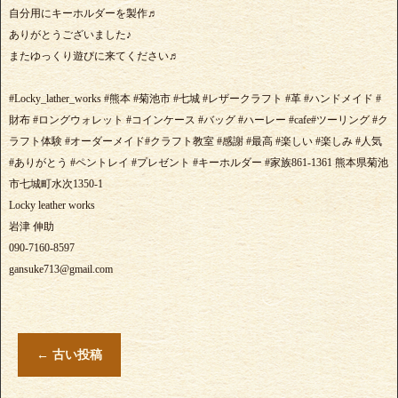
自分用にキーホルダーを製作♬
ありがとうございました♪
またゆっくり遊びに来てください♬
#Locky_lather_works #熊本 #菊池市 #七城 #レザークラフト #革 #ハンドメイド #
財布 #ロングウォレット #コインケース #バッグ #ハーレー #cafe#ツーリング #ク
ラフト体験 #オーダーメイド#クラフト教室 #感謝 #最高 #楽しい #楽しみ #人気
#ありがとう #ペントレイ #プレゼント #キーホルダー #家族861-1361 熊本県菊池
市七城町水次1350-1
Locky leather works
岩津 伸助
090-7160-8597
gansuke713@gmail.com
←
古い投稿