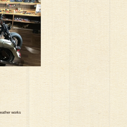
#フェザー#指輪#cafe#コーヒー#ツーリング#ト
イーツ
Ｓ
her works