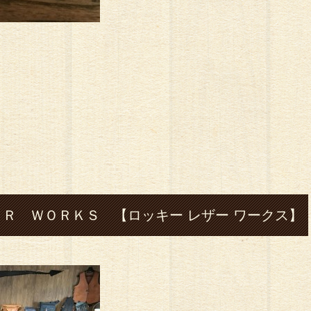
Ｒ ＷＯＲＫＳ 【ロッキー レザー ワークス】
#leather#レザ ー#革#ハンドメイド#財布#ロン
ッグ#ハーレー#shovel-head#silver#シルバ