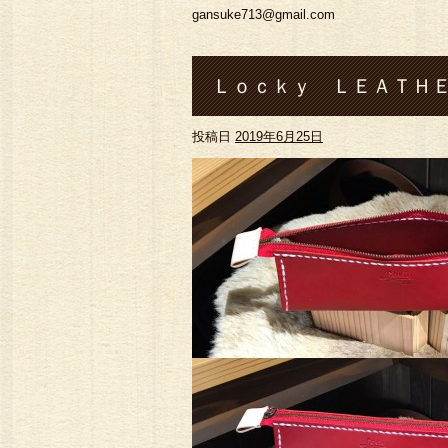
gansuke713@gmail.com
Ｌｏｃｋｙ ＬＥＡＴＨＥ
投稿日
2019年6月25日
ペンケース#熊本#菊池市#七
ングウォレット#コインケ ース#
バーアクセサリ ー#バング
トラ ッカーウォレット#