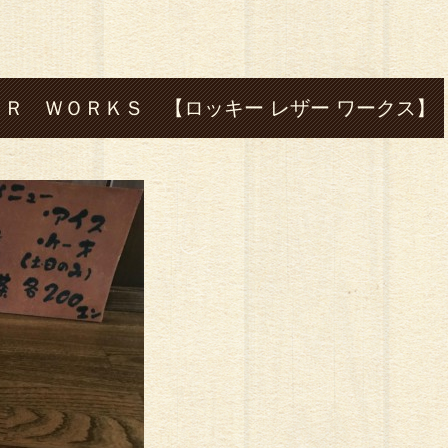
Ｒ ＷＯＲＫＳ 【ロッキー レザー ワークス】
七城#leather# レザー#革#ハンドメイド#財布#
#バッグ#ハーレー#shovel-head#silver#シ
グル#フェザー#指輪#cafe#コーヒー#ツーリング
スイーツ