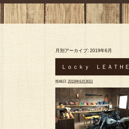
月別アーカイブ:
2019年6月
Ｌｏｃｋｙ ＬＥＡＴＨＥ
投稿日
2019年6月30日
のんびり空間#熊本#菊池市#
ロングウォレット#コインケ ース
ルバーアクセサリ ー#バン