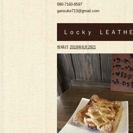
090-7160-8597
gansuke713@gmail.com
Ｌｏｃｋｙ ＬＥＡＴＨＥ
投稿日
2019年6月29日
アップルパイ#熊本#菊池市#
ロングウォレット#コインケ ース
ルバーアクセサリ ー#バン
#トラ ッカーウォレット#