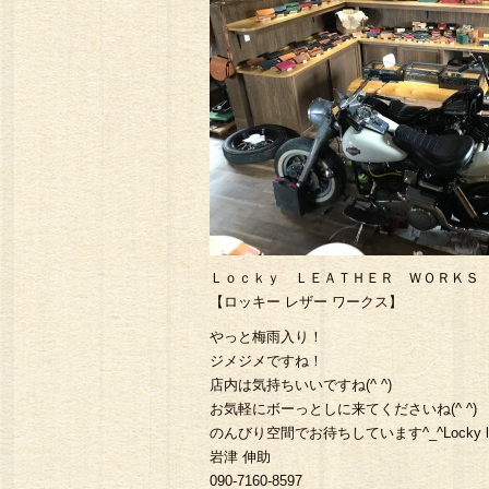
ーアクセサリー# バングル
ラッ カーウォレット#ス
Ｌｏｃｋｙ ＬＥＡＴＨＥＲ ＷＯＲＫ
【ロッキー レザー ワークス】
やっと梅雨入り！
ジメジメですね！
店内は気持ちいいですね(^ ^)
お気軽にボーっとしに来てくださいね(^ ^)
のんびり空間でお待ちしています^_^Locky leat
岩津 伸助
090-7160-8597