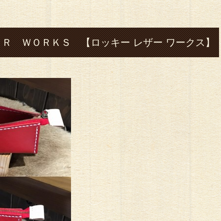
Ｒ ＷＯＲＫＳ 【ロッキー レザー ワークス】
城#leather#レ ザー#革#ハンドメイド#財布#ロ
バッグ#ハーレー#shovel-head#silver#シル
ル#フェザー#指輪#cafe#コーヒー#ツーリング#
スイーツ