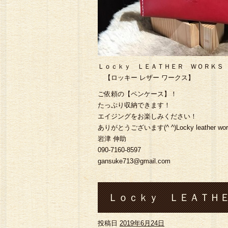
Ｌｏｃｋｙ ＬＥＡＴＨＥＲ ＷＯＲＫＳ
【ロッキー レザー ワークス】
ご依頼の【ペンケース】！
たっぷり収納できます！
エイジングをお楽しみください！
ありがとうございます(^ ^)Locky leather wor
岩津 伸助
090-7160-8597
gansuke713@gmail.com
Ｌｏｃｋｙ ＬＥＡＴＨＥ
投稿日
2019年6月24日