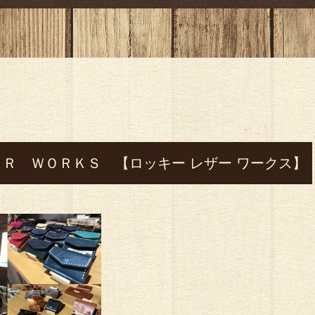
Ｒ ＷＯＲＫＳ 【ロッキー レザー ワークス】
七城#leather# レザー#革#ハンドメイド#財布#
#バッグ#ハーレー#shovel-head#silver#シ
グル#フェザー#指輪#cafe#コーヒー#ツーリング