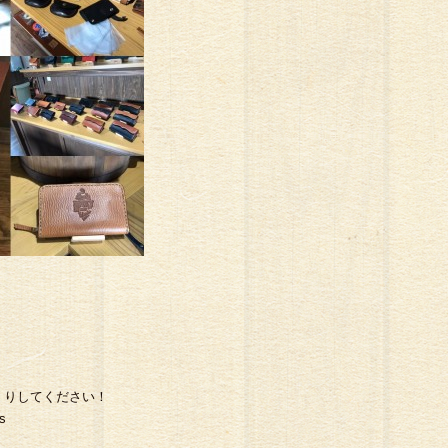
スイーツ
！
くりしてください！
s