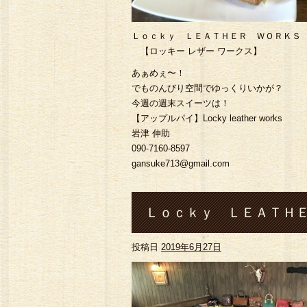
Ｌｏｃｋｙ ＬＥＡＴＨＥＲ ＷＯＲＫＳ
【ロッキー レザー ワークス】
あぁめぇ〜！
でものんびり空間でゆっくりいかが？
今週の週末スイーツは！
【アップルパイ】Locky leather works
岩津 伸助
090-7160-8597
gansuke713@gmail.com
Ｌｏｃｋｙ ＬＥＡＴＨＥ
投稿日
2019年6月27日
快適空間#熊本#菊池市#七城
グウォレット#コインケー ス#バ