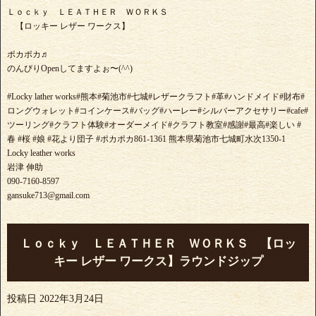
Ｌｏｃｋｙ ＬＥＡＴＨＥＲ ＷＯＲＫＳ
【ロッキー レザー ワークス】
ポカポカ♬
のんびりOpenしてますよぉ〜(^^)
#Locky lather works#熊本#菊池市#七城#レザークラフト#革#ハンドメイド#財布#
ロングウォレット#コインケース#バッグ#ハーレー#シルバーアクセサリー#cafe#
ツーリング#クラフト体験#オーダーメイド#クラフト教室#感謝#最高#楽しい #
春 #桜 #娘 #花より団子 #ポカポカ861-1361 熊本県菊池市七城町水次1350-1
Locky leather works
岩津 伸助
090-7160-8597
gansuke713@gmail.com
Ｌｏｃｋｙ ＬＥＡＴＨＥＲ ＷＯＲＫＳ 【ロッ
キー レザー ワークス】ラウンドジップ
投稿日
2022年3月24日