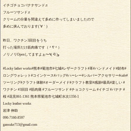
イチゴチョコバナナサンド♬
フルーツサンド♬
クリームの分量を間違えて多めに作ってしまいましたので
多めに挟んでおります(´∀｀)
昨日、ワクチン3回目をうち
打った場所だけ筋肉痛です（＾∇＾）
ノリノリOpenしてますよぉ〜٩( ᐛ )و
#Locky lather works#熊本#菊池市#七城#レザークラフト#革#ハンドメイド#財布#
ロングウォレット#コインケース#バッグ#ハーレー#シルバーアクセサリー#cafe#
ツーリング#クラフト体験#オーダーメイド#クラフト教室#感謝#最高#楽しい #
ワクチン #3回目 #筋肉痛 #フルーツサンド #チョコクリーム #イチゴ #バナナ #
桜 #花見861-1361 熊本県菊池市七城町水次1350-1
Locky leather works
岩津 伸助
090-7160-8597
gansuke713@gmail.com