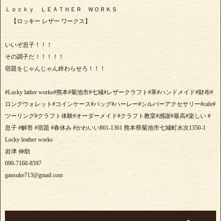
Ｌｏｃｋｙ ＬＥＡＴＨＥＲ ＷＯＲＫＳ
【ロッキー レザー ワークス】
いいぞ息子！！！
その調子だ！！！！！
宿題をじゃんじゃん終わらせろ！！！
#Locky lather works#熊本#菊池市#七城#レザークラフト#革#ハンドメイド#財布#
ロングウォレット#コインケース#バッグ#ハーレー#シルバーアクセサリー#cafe#
ツーリング#クラフト体験#オーダーメイド#クラフト教室#感謝#最高#楽しい #
息子 #解答 #宿題 #春休み #かわいい861-1361 熊本県菊池市七城町水次1350-1
Locky leather works
岩津 伸助
090-7160-8597
gansuke713@gmail.com