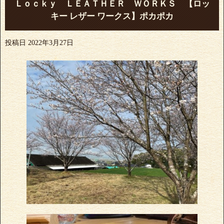
Ｌｏｃｋｙ ＬＥＡＴＨＥＲ ＷＯＲＫＳ 【ロッ
キー レザー ワークス】ポカポカ
投稿日
2022年3月27日