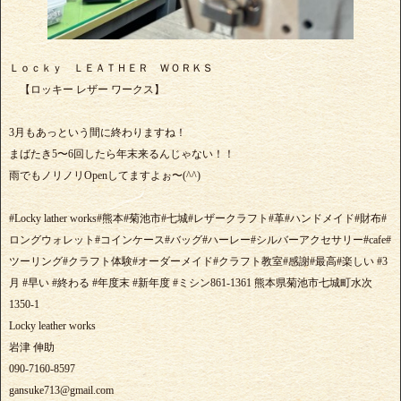
Ｌｏｃｋｙ ＬＥＡＴＨＥＲ ＷＯＲＫＳ
【ロッキー レザー ワークス】
3月もあっという間に終わりますね！
まばたき5〜6回したら年末来るんじゃない！！
雨でもノリノリOpenしてますよぉ〜(^^)
#Locky lather works#熊本#菊池市#七城#レザークラフト#革#ハンドメイド#財布#
ロングウォレット#コインケース#バッグ#ハーレー#シルバーアクセサリー#cafe#
ツーリング#クラフト体験#オーダーメイド#クラフト教室#感謝#最高#楽しい #3
月 #早い #終わる #年度末 #新年度 #ミシン861-1361 熊本県菊池市七城町水次
1350-1
Locky leather works
岩津 伸助
090-7160-8597
gansuke713@gmail.com