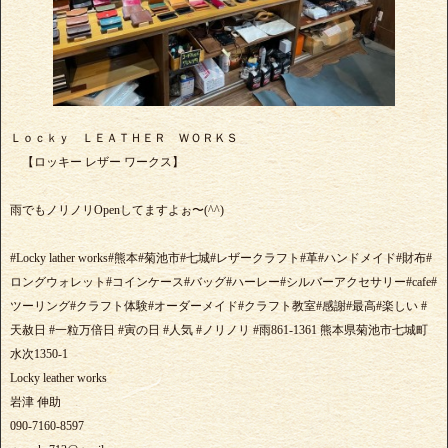
Ｌｏｃｋｙ ＬＥＡＴＨＥＲ ＷＯＲＫＳ
【ロッキー レザー ワークス】
雨でもノリノリOpenしてますよぉ〜(^^)
#Locky lather works#熊本#菊池市#七城#レザークラフト#革#ハンドメイド#財布#
ロングウォレット#コインケース#バッグ#ハーレー#シルバーアクセサリー#cafe#
ツーリング#クラフト体験#オーダーメイド#クラフト教室#感謝#最高#楽しい #
天赦日 #一粒万倍日 #寅の日 #人気 #ノリノリ #雨861-1361 熊本県菊池市七城町
水次1350-1
Locky leather works
岩津 伸助
090-7160-8597