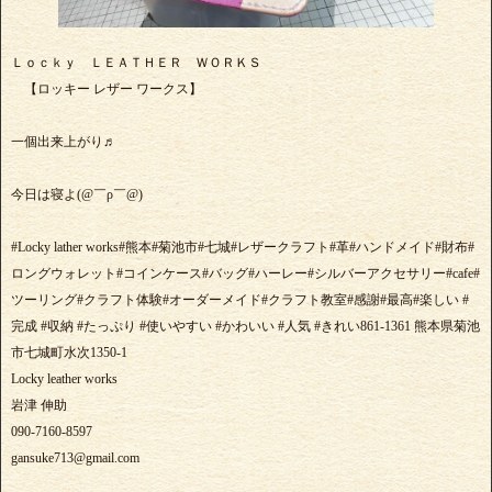
Ｌｏｃｋｙ ＬＥＡＴＨＥＲ ＷＯＲＫＳ
【ロッキー レザー ワークス】
一個出来上がり♬
今日は寝よ(@￣ρ￣@)
#Locky lather works#熊本#菊池市#七城#レザークラフト#革#ハンドメイド#財布#
ロングウォレット#コインケース#バッグ#ハーレー#シルバーアクセサリー#cafe#
ツーリング#クラフト体験#オーダーメイド#クラフト教室#感謝#最高#楽しい #
完成 #収納 #たっぷり #使いやすい #かわいい #人気 #きれい861-1361 熊本県菊池
市七城町水次1350-1
Locky leather works
岩津 伸助
090-7160-8597
gansuke713@gmail.com