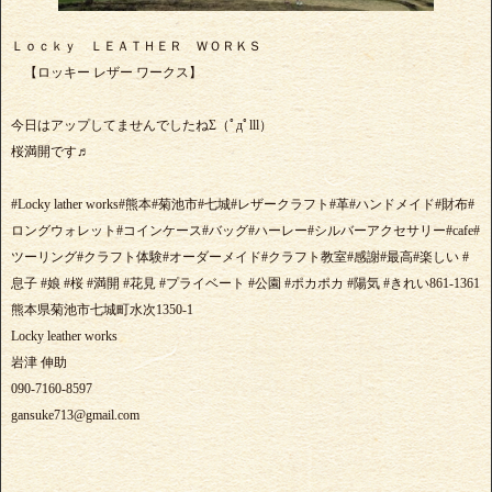
Ｌｏｃｋｙ ＬＥＡＴＨＥＲ ＷＯＲＫＳ
【ロッキー レザー ワークス】
今日はアップしてませんでしたねΣ（ﾟдﾟlll）
桜満開です♬
#Locky lather works#熊本#菊池市#七城#レザークラフト#革#ハンドメイド#財布#
ロングウォレット#コインケース#バッグ#ハーレー#シルバーアクセサリー#cafe#
ツーリング#クラフト体験#オーダーメイド#クラフト教室#感謝#最高#楽しい #
息子 #娘 #桜 #満開 #花見 #プライベート #公園 #ポカポカ #陽気 #きれい861-1361
熊本県菊池市七城町水次1350-1
Locky leather works
岩津 伸助
090-7160-8597
gansuke713@gmail.com