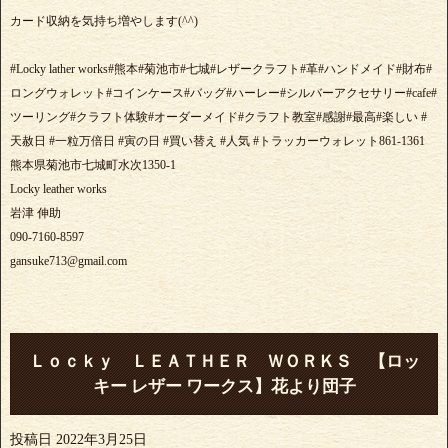
カード収納を気持ち増やします(^^)
#Locky lather works#熊本#菊池市#七城#レザークラフト#革#ハンドメイド#財布#
ロングウォレット#コインケース#バッグ#ハーレー#シルバーアクセサリー#cafe#
ツーリング#クラフト体験#オーダーメイド#クラフト教室#感謝#最高#楽しい #
天赦日 #一粒万倍日 #寅の日 #買い替え #人気 #トラッカーウォレット861-1361
熊本県菊池市七城町水次1350-1
Locky leather works
岩津 伸助
090-7160-8597
gansuke713@gmail.com
Ｌｏｃｋｙ ＬＥＡＴＨＥＲ ＷＯＲＫＳ 【ロッ
キー レザー ワークス】花より団子
投稿日
2022年3月25日