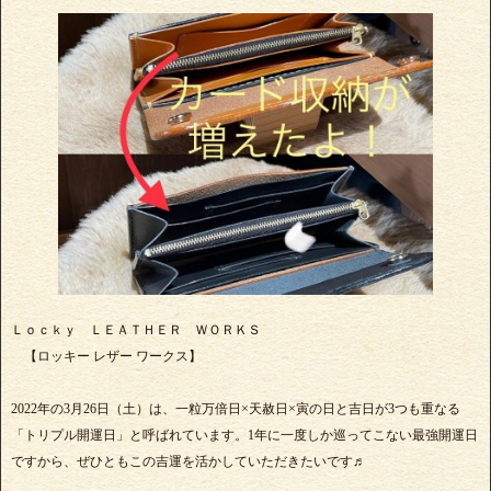
Ｌｏｃｋｙ ＬＥＡＴＨＥＲ ＷＯＲＫＳ
【ロッキー レザー ワークス】
2022年の3月26日（土）は、一粒万倍日×天赦日×寅の日と吉日が3つも重なる
「トリプル開運日」と呼ばれています。1年に一度しか巡ってこない最強開運日
ですから、ぜひともこの吉運を活かしていただきたいです♬