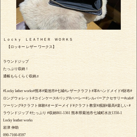
Ｌｏｃｋｙ ＬＥＡＴＨＥＲ ＷＯＲＫＳ
【ロッキー レザー ワークス】
ラウンドジップ
たっぷり収納！
通帳もらくらく収納♬
#Locky lather works#熊本#菊池市#七城#レザークラフト#革#ハンドメイド#財布#
ロングウォレット#コインケース#バッグ#ハーレー#シルバーアクセサリー#cafe#
ツーリング#クラフト体験#オーダーメイド#クラフト教室#感謝#最高#楽しい #
ラウンドジップ #たっぷり #収納861-1361 熊本県菊池市七城町水次1350-1
Locky leather works
岩津 伸助
090-7160-8597