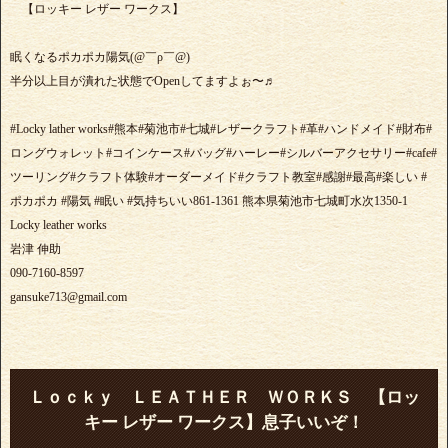
【ロッキー レザー ワークス】
眠くなるポカポカ陽気(@￣ρ￣@)
半分以上目が潰れた状態でOpenしてますよぉ〜♬
#Locky lather works#熊本#菊池市#七城#レザークラフト#革#ハンドメイド#財布#
ロングウォレット#コインケース#バッグ#ハーレー#シルバーアクセサリー#cafe#
ツーリング#クラフト体験#オーダーメイド#クラフト教室#感謝#最高#楽しい #
ポカポカ #陽気 #眠い #気持ちいい861-1361 熊本県菊池市七城町水次1350-1
Locky leather works
岩津 伸助
090-7160-8597
gansuke713@gmail.com
Ｌｏｃｋｙ ＬＥＡＴＨＥＲ ＷＯＲＫＳ 【ロッ
キー レザー ワークス】息子いいぞ！