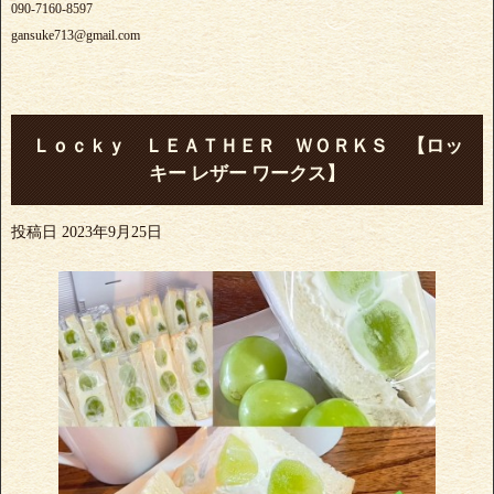
090-7160-8597
gansuke713@gmail.com
Ｌｏｃｋｙ ＬＥＡＴＨＥＲ ＷＯＲＫＳ 【ロッ
キー レザー ワークス】
投稿日
2023年9月25日