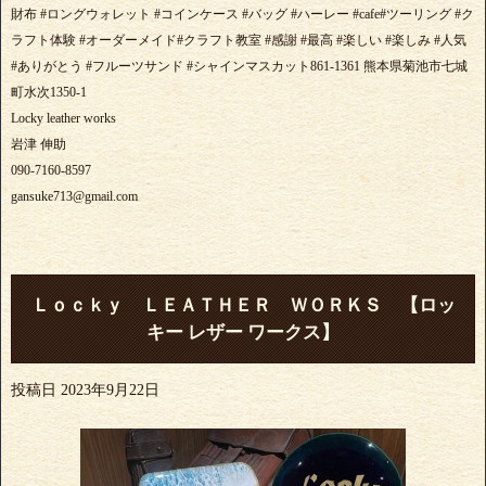
財布 #ロングウォレット #コインケース #バッグ #ハーレー #cafe#ツーリング #ク
ラフト体験 #オーダーメイド#クラフト教室 #感謝 #最高 #楽しい #楽しみ #人気
#ありがとう #フルーツサンド #シャインマスカット861-1361 熊本県菊池市七城
町水次1350-1
Locky leather works
岩津 伸助
090-7160-8597
gansuke713@gmail.com
Ｌｏｃｋｙ ＬＥＡＴＨＥＲ ＷＯＲＫＳ 【ロッ
キー レザー ワークス】
投稿日
2023年9月22日