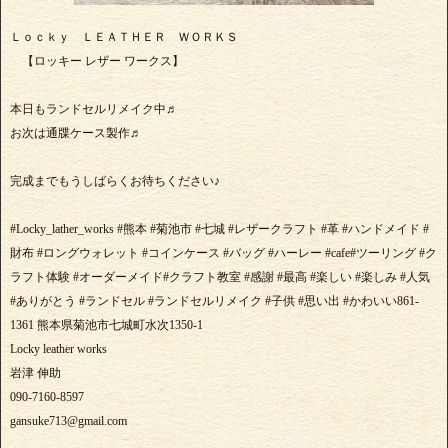
Ｌｏｃｋｙ ＬＥＡＴＨＥＲ ＷＯＲＫＳ
【ロッキー レザー ワークス】
本日もランドセルリメイク中♬
お次は通牒ケース製作♬
完成までもうしばらくお待ちください♪
#Locky_lather_works #熊本 #菊池市 #七城 #レザークラフト #革 #ハンドメイド #
財布 #ロングウォレット #コインケース #バッグ #ハーレー #cafe#ツーリング #ク
ラフト体験 #オーダーメイド#クラフト教室 #感謝 #最高 #楽しい #楽しみ #人気
#ありがとう #ランドセル #ランドセルリメイク #子供 #思い出 #かわいい861-
1361 熊本県菊池市七城町水次1350-1
Locky leather works
岩津 伸助
090-7160-8597
gansuke713@gmail.com