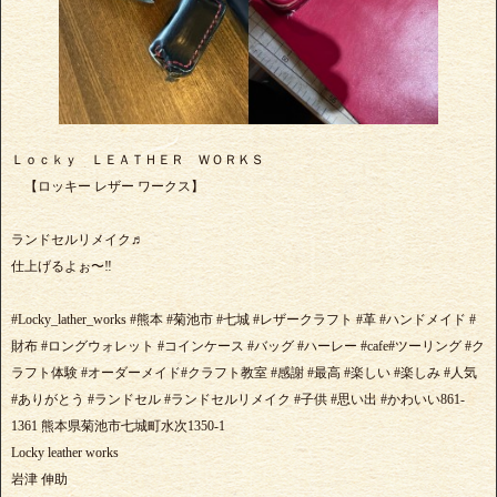
Ｌｏｃｋｙ ＬＥＡＴＨＥＲ ＷＯＲＫＳ
【ロッキー レザー ワークス】
ランドセルリメイク♬
仕上げるよぉ〜‼️
#Locky_lather_works #熊本 #菊池市 #七城 #レザークラフト #革 #ハンドメイド #
財布 #ロングウォレット #コインケース #バッグ #ハーレー #cafe#ツーリング #ク
ラフト体験 #オーダーメイド#クラフト教室 #感謝 #最高 #楽しい #楽しみ #人気
#ありがとう #ランドセル #ランドセルリメイク #子供 #思い出 #かわいい861-
1361 熊本県菊池市七城町水次1350-1
Locky leather works
岩津 伸助