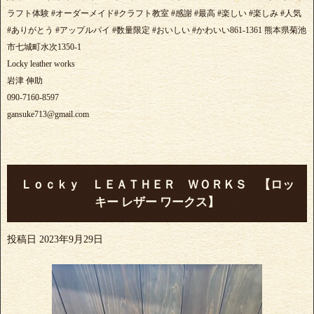
ラフト体験 #オーダーメイド#クラフト教室 #感謝 #最高 #楽しい #楽しみ #人気
#ありがとう #アップルパイ #数量限定 #おいしい #かわいい861-1361 熊本県菊池
市七城町水次1350-1
Locky leather works
岩津 伸助
090-7160-8597
gansuke713@gmail.com
Ｌｏｃｋｙ ＬＥＡＴＨＥＲ ＷＯＲＫＳ 【ロッ
キー レザー ワークス】
投稿日
2023年9月29日