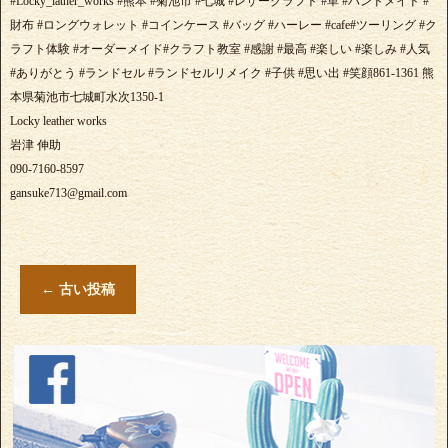
#Locky_lather_works #熊本 #菊池市 #七城 #レザークラフト #革 #ハンドメイド #
財布 #ロングウォレット #コインケース #バッグ #ハーレー #cafe#ツーリング #ク
ラフト体験 #オーダーメイド#クラフト教室 #感謝 #最高 #楽しい #楽しみ #人気
#ありがとう #ランドセル #ランドセルリメイク #子供 #思い出 #笑顔861-1361 熊
本県菊池市七城町水次1350-1
Locky leather works
岩津 伸助
090-7160-8597
gansuke713@gmail.com
←
古い投稿