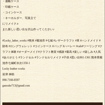
・通帳ケース
・印鑑ケース
・コインケース
・キーホルダー、写真立て
にリメイク♬
また新しい思い出を沢山作ってください♪
#Locky_lather_works #熊本 #菊池市 #七城 #レザークラフト #革 #ハンドメイド #
財布 #ロングウォレット #コインケース #バッグ #ハーレー #cafe#ツーリング #ク
ラフト体験 #オーダーメイド#クラフト教室 #感謝 #最高 #楽しい #楽しみ #人気
#ありがとう #ランドセル #ランドセルリメイク #子供 #思い出861-1361 熊本県菊
池市七城町水次1350-1
Locky leather works
岩津 伸助
090-7160-8597
gansuke713@gmail.com