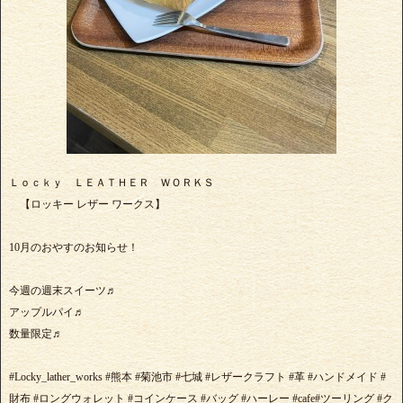
Ｌｏｃｋｙ ＬＥＡＴＨＥＲ ＷＯＲＫＳ
【ロッキー レザー ワークス】
10月のおやすのお知らせ！
今週の週末スイーツ♬
アップルパイ♬
数量限定♬
#Locky_lather_works #熊本 #菊池市 #七城 #レザークラフト #革 #ハンドメイド #
財布 #ロングウォレット #コインケース #バッグ #ハーレー #cafe#ツーリング #ク