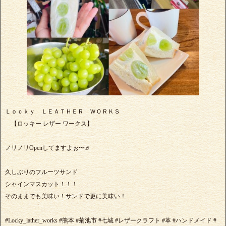
Ｌｏｃｋｙ ＬＥＡＴＨＥＲ ＷＯＲＫＳ
【ロッキー レザー ワークス】
ノリノリOpenしてますよぉ〜♬
久しぶりのフルーツサンド
シャインマスカット！！！
そのままでも美味い！サンドで更に美味い！
#Locky_lather_works #熊本 #菊池市 #七城 #レザークラフト #革 #ハンドメイド #