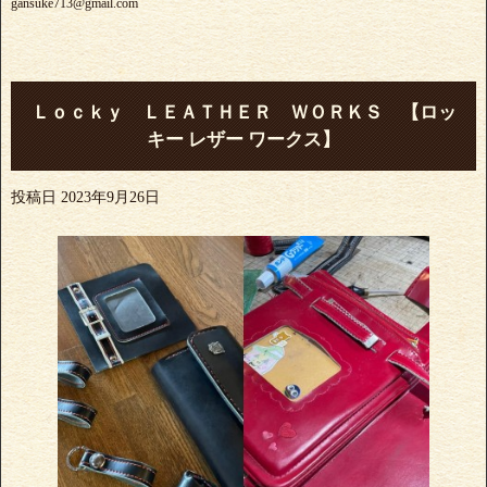
gansuke713@gmail.com
Ｌｏｃｋｙ ＬＥＡＴＨＥＲ ＷＯＲＫＳ 【ロッ
キー レザー ワークス】
投稿日
2023年9月26日