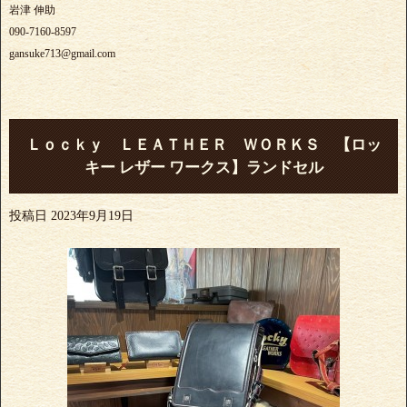
岩津 伸助
090-7160-8597
gansuke713@gmail.com
Ｌｏｃｋｙ ＬＥＡＴＨＥＲ ＷＯＲＫＳ 【ロッ
キー レザー ワークス】ランドセル
投稿日
2023年9月19日