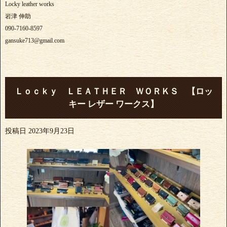
Locky leather works
岩津 伸助
090-7160-8597
gansuke713@gmail.com
Ｌｏｃｋｙ ＬＥＡＴＨＥＲ ＷＯＲＫＳ 【ロッ
キー レザー ワークス】
投稿日
2023年9月23日