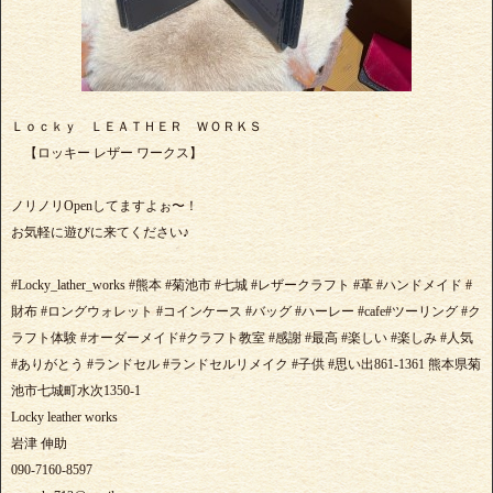
Ｌｏｃｋｙ ＬＥＡＴＨＥＲ ＷＯＲＫＳ
【ロッキー レザー ワークス】
ノリノリOpenしてますよぉ〜！
お気軽に遊びに来てください♪
#Locky_lather_works #熊本 #菊池市 #七城 #レザークラフト #革 #ハンドメイド #
財布 #ロングウォレット #コインケース #バッグ #ハーレー #cafe#ツーリング #ク
ラフト体験 #オーダーメイド#クラフト教室 #感謝 #最高 #楽しい #楽しみ #人気
#ありがとう #ランドセル #ランドセルリメイク #子供 #思い出861-1361 熊本県菊
池市七城町水次1350-1
Locky leather works
岩津 伸助
090-7160-8597