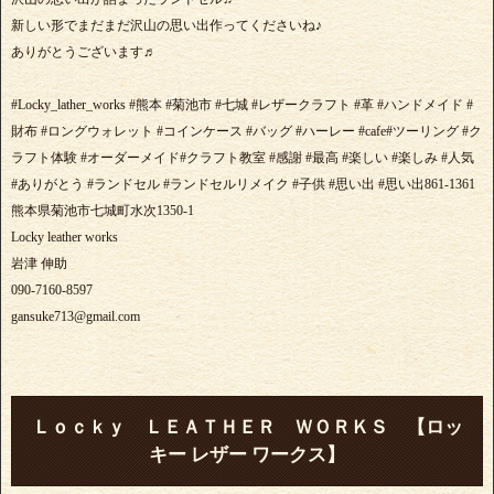
新しい形でまだまだ沢山の思い出作ってくださいね♪
ありがとうございます♬
#Locky_lather_works #熊本 #菊池市 #七城 #レザークラフト #革 #ハンドメイド #
財布 #ロングウォレット #コインケース #バッグ #ハーレー #cafe#ツーリング #ク
ラフト体験 #オーダーメイド#クラフト教室 #感謝 #最高 #楽しい #楽しみ #人気
#ありがとう #ランドセル #ランドセルリメイク #子供 #思い出 #思い出861-1361
熊本県菊池市七城町水次1350-1
Locky leather works
岩津 伸助
090-7160-8597
gansuke713@gmail.com
Ｌｏｃｋｙ ＬＥＡＴＨＥＲ ＷＯＲＫＳ 【ロッ
キー レザー ワークス】