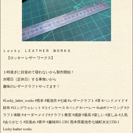
Ｌｏｃｋｙ ＬＥＡＴＨＥＲ ＷＯＲＫＳ
【ロッキー レザー ワークス】
１時過ぎに目覚めて寝れないから製作開始！
水曜日（定休日）する事無いから
趣味のレザークラフトやってます！
#Locky_lather_works #熊本 #菊池市 #七城 #レザークラフト #革 #ハンドメイド #
財布 #ロングウォレット #コインケース #バッグ #ハーレー #cafe#ツーリング #ク
ラフト体験 #オーダーメイド#クラフト教室 #感謝 #最高 #楽しい #楽しみ #人気
#ありがとう #目覚め #夜中 #趣味861-1361 熊本県菊池市七城町水次1350-1
Locky leather works