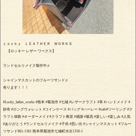
Ｌｏｃｋｙ ＬＥＡＴＨＥＲ ＷＯＲＫＳ
【ロッキー レザー ワークス】
ランドセルリメイク製作中♬
シャインマスカットのフルーツサンド♬
有ります！！！
#Locky_lather_works #熊本 #菊池市 #七城 #レザークラフト #革 #ハンドメイド #
財布 #ロングウォレット #コインケース #バッグ #ハーレー #cafe#ツーリング #ク
ラフト体験 #オーダーメイド#クラフト教室 #感謝 #最高 #楽しい #楽しみ #人気
#ありがとう #ランドセルリメイク #子供 #思い出 #シャインマスカット #フルー
ツサンド861-1361 熊本県菊池市七城町水次1350-1