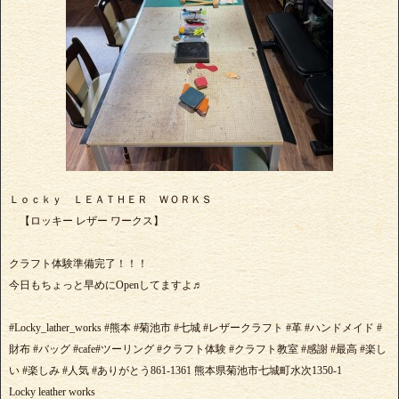
Ｌｏｃｋｙ ＬＥＡＴＨＥＲ ＷＯＲＫＳ
【ロッキー レザー ワークス】
クラフト体験準備完了！！！
今日もちょっと早めにOpenしてますよ♬
#Locky_lather_works #熊本 #菊池市 #七城 #レザークラフト #革 #ハンドメイド #
財布 #バッグ #cafe#ツーリング #クラフト体験 #クラフト教室 #感謝 #最高 #楽し
い #楽しみ #人気 #ありがとう861-1361 熊本県菊池市七城町水次1350-1
Locky leather works