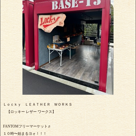
Ｌｏｃｋｙ ＬＥＡＴＨＥＲ ＷＯＲＫＳ
【ロッキー レザー ワークス】
FANTOMフリーマーケット♬
１０時〜始まるヨォ！！！