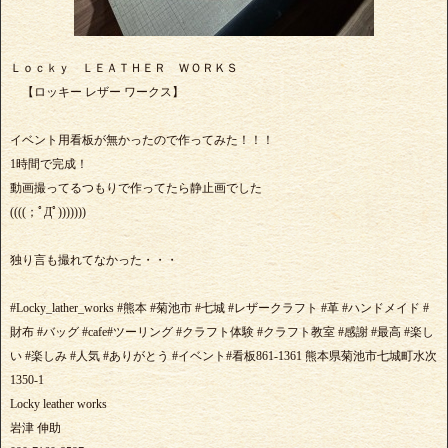
Ｌｏｃｋｙ ＬＥＡＴＨＥＲ ＷＯＲＫＳ
【ロッキー レザー ワークス】
イベント用看板が無かったので作ってみた！！！
1時間で完成！
動画撮ってるつもりで作ってたら静止画でした
((((；ﾟДﾟ)))))))
独り言も撮れてなかった・・・
#Locky_lather_works #熊本 #菊池市 #七城 #レザークラフト #革 #ハンドメイド #
財布 #バッグ #cafe#ツーリング #クラフト体験 #クラフト教室 #感謝 #最高 #楽し
い #楽しみ #人気 #ありがとう #イベント#看板861-1361 熊本県菊池市七城町水次
1350-1
Locky leather works
岩津 伸助