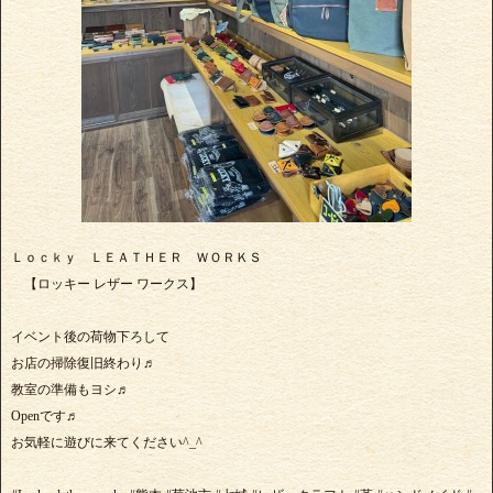
Ｌｏｃｋｙ ＬＥＡＴＨＥＲ ＷＯＲＫＳ
【ロッキー レザー ワークス】
イベント後の荷物下ろして
お店の掃除復旧終わり♬
教室の準備もヨシ♬
Openです♬
お気軽に遊びに来てください^_^