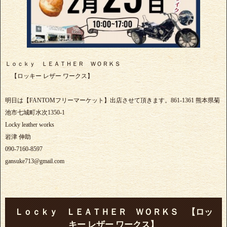
Ｌｏｃｋｙ ＬＥＡＴＨＥＲ ＷＯＲＫＳ
【ロッキー レザー ワークス】
明日は【FANTOMフリーマーケット】出店させて頂きます。861-1361 熊本県菊
池市七城町水次1350-1
Locky leather works
岩津 伸助
090-7160-8597
gansuke713@gmail.com
Ｌｏｃｋｙ ＬＥＡＴＨＥＲ ＷＯＲＫＳ 【ロッ
キー レザー ワークス】