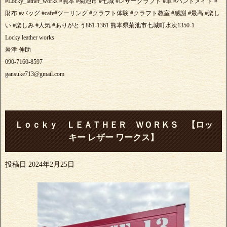
#Locky_lather_works #熊本 #菊池市 #七城 #レザークラフト #革 #ハンドメイド #
財布 #バッグ #cafe#ツーリング #クラフト体験 #クラフト教室 #感謝 #最高 #楽し
い #楽しみ #人気 #ありがとう861-1361 熊本県菊池市七城町水次1350-1
Locky leather works
岩津 伸助
090-7160-8597
gansuke713@gmail.com
Ｌｏｃｋｙ ＬＥＡＴＨＥＲ ＷＯＲＫＳ 【ロッ
キー レザー ワークス】
投稿日
2024年2月25日