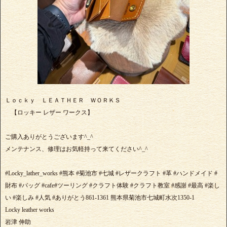
Ｌｏｃｋｙ ＬＥＡＴＨＥＲ ＷＯＲＫＳ
【ロッキー レザー ワークス】
ご購入ありがとうございます^_^
メンテナンス、修理はお気軽持って来てください^_^
#Locky_lather_works #熊本 #菊池市 #七城 #レザークラフト #革 #ハンドメイド #
財布 #バッグ #cafe#ツーリング #クラフト体験 #クラフト教室 #感謝 #最高 #楽し
い #楽しみ #人気 #ありがとう861-1361 熊本県菊池市七城町水次1350-1
Locky leather works
岩津 伸助