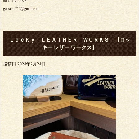
090-7160-8597
gansuke713@gmail.com
Ｌｏｃｋｙ ＬＥＡＴＨＥＲ ＷＯＲＫＳ 【ロッ
キー レザー ワークス】
投稿日
2024年2月24日