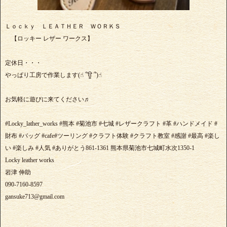
Ｌｏｃｋｙ ＬＥＡＴＨＥＲ ＷＯＲＫＳ
【ロッキー レザー ワークス】
定休日・・・
やっぱり工房で作業します(☝︎ ՞ਊ ՞)☝︎
お気軽に遊びに来てください♬
#Locky_lather_works #熊本 #菊池市 #七城 #レザークラフト #革 #ハンドメイド #
財布 #バッグ #cafe#ツーリング #クラフト体験 #クラフト教室 #感謝 #最高 #楽し
い #楽しみ #人気 #ありがとう861-1361 熊本県菊池市七城町水次1350-1
Locky leather works
岩津 伸助
090-7160-8597
gansuke713@gmail.com