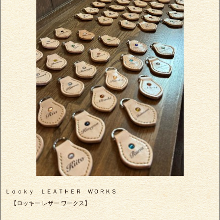
Ｌｏｃｋｙ ＬＥＡＴＨＥＲ ＷＯＲＫＳ
【ロッキー レザー ワークス】