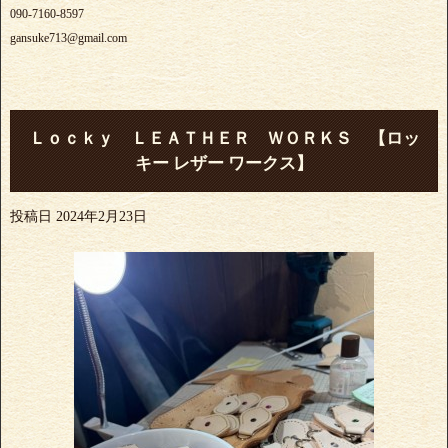
090-7160-8597
gansuke713@gmail.com
Ｌｏｃｋｙ ＬＥＡＴＨＥＲ ＷＯＲＫＳ 【ロッ
キー レザー ワークス】
投稿日
2024年2月23日