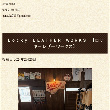
岩津 伸助
090-7160-8597
gansuke713@gmail.com
Ｌｏｃｋｙ ＬＥＡＴＨＥＲ ＷＯＲＫＳ 【ロッ
キー レザー ワークス】
投稿日
2024年2月26日