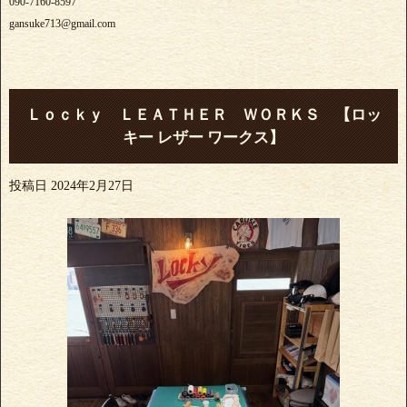
090-7160-8597
gansuke713@gmail.com
Ｌｏｃｋｙ ＬＥＡＴＨＥＲ ＷＯＲＫＳ 【ロッ
キー レザー ワークス】
投稿日
2024年2月27日