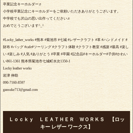
卒業記念キーホルダー♬
小学校卒業記念にキーホルダーをご依頼いただきありがとうございます。
中学校でも沢山の思い出作ってください♬
おめでとうございます^_^
#Locky_lather_works #熊本 #菊池市 #七城 #レザークラフト #革 #ハンドメイド #
財布 #バッグ #cafe#ツーリング #クラフト体験 #クラフト教室 #感謝 #最高 #楽し
い #楽しみ #人気 #ありがとう #卒業 #卒園 #記念品#キーホルダー#子供#かわい
い861-1361 熊本県菊池市七城町水次1350-1
Locky leather works
岩津 伸助
090-7160-8597
gansuke713@gmail.com
Ｌｏｃｋｙ ＬＥＡＴＨＥＲ ＷＯＲＫＳ 【ロッ
キー レザー ワークス】