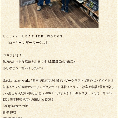
Ｌｏｃｋｙ ＬＥＡＴＨＥＲ ＷＯＲＫＳ
【ロッキー レザー ワークス】
RKKラジオ！
県内のホットな話題をお届けするMIMI Go!ご来店♬
ありがとうございました(^^)
#Locky_lather_works #熊本 #菊池市 #七城 #レザークラフト #革 #ハンドメイド #
財布 #バッグ #cafe#ツーリング #クラフト体験 #クラフト教室 #感謝 #最高 #楽し
い #楽しみ #人気 #ありがとう #RKKラジオ #ミミーキャスター #ミミー号861-
1361 熊本県菊池市七城町水次1350-1
Locky leather works
岩津 伸助