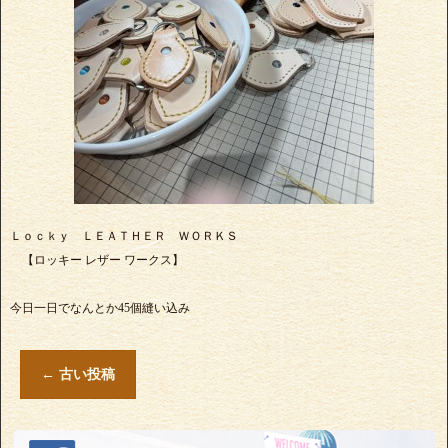
Ｌｏｃｋｙ ＬＥＡＴＨＥＲ ＷＯＲＫＳ
【ロッキー レザー ワークス】
今日一日でなんとか45個縫い込み
←
古い投稿