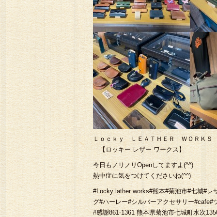
Ｌｏｃｋｙ ＬＥＡＴＨＥＲ ＷＯＲＫＳ
【ロッキー レザー ワークス】
今日もノリノリOpenしてますよ(^^)
熱中症に気をつけてくださいね(^^)
#Locky lather works#熊本#菊池
グ#ハーレー#シルバーアクセサリー#cafe
#感謝861-1361 熊本県菊池市七城町水次1350