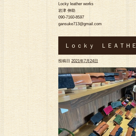
Locky leather works
岩津 伸助
090-7160-8597
gansuke713@gmail.com
Ｌｏｃｋｙ ＬＥＡＴＨＥ
投稿日
2021年7月24日
暑さに負けず！