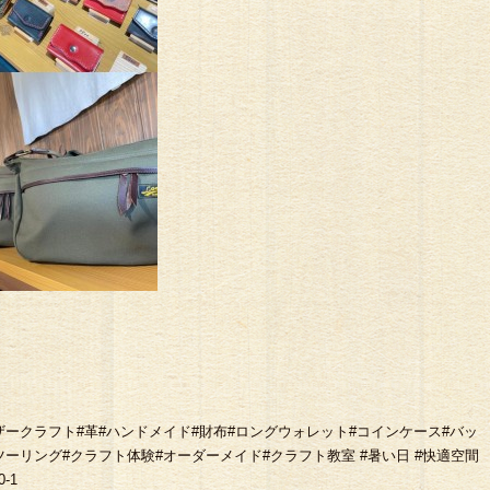
市#七城#レザークラフト#革#ハンドメイド#財布#ロングウォレット#コインケース#バッ
#ツーリング#クラフト体験#オーダーメイド#クラフト教室 #暑い日 #快適空間
-1