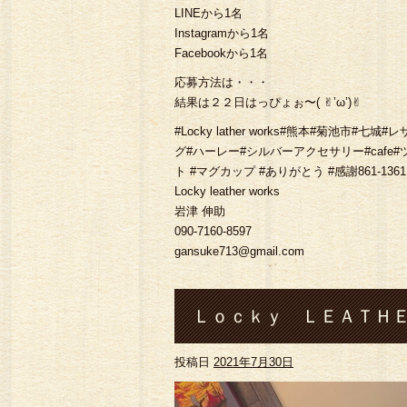
LINEから1名
Instagramから1名
Facebookから1名
応募方法は・・・
結果は２２日はっぴょぉ〜( ✌︎’ω’)✌︎
#Locky lather works#熊本#菊池
グ#ハーレー#シルバーアクセサリー#cafe
ト #マグカップ #ありがとう #感謝861-136
Locky leather works
岩津 伸助
090-7160-8597
gansuke713@gmail.com
Ｌｏｃｋｙ ＬＥＡＴＨＥ
投稿日
2021年7月30日
オーダー製作