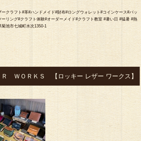
市#七城#レザークラフト#革#ハンドメイド#財布#ロングウォレット#コインケース#バッ
#ツーリング#クラフト体験#オーダーメイド#クラフト教室 #暑い日 #猛暑 #熱
本県菊池市七城町水次1350-1
Ｒ ＷＯＲＫＳ 【ロッキー レザー ワークス】
rks#熊本#菊池市#七城#レザー クラフト#革#ハンドメイド#
コイン ケース#バッグ#ハーレー#シルバーアクセ
ング#クラフト体験#オーダーメイド#クラフト教室