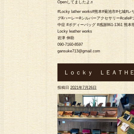
Openしてましたよ♬
#Locky lather works#熊本#菊池
グ#ハーレー#シルバーアクセサリー#cafe
中症 #ボディーバッグ #感謝861-1361 熊
Locky leather works
岩津 伸助
090-7160-8597
gansuke713@gmail.com
Ｌｏｃｋｙ ＬＥＡＴＨＥ
投稿日
2021年7月26日
#Locky lather wo
財布#ロングウォレット#
サリー#cafe#ツーリ 