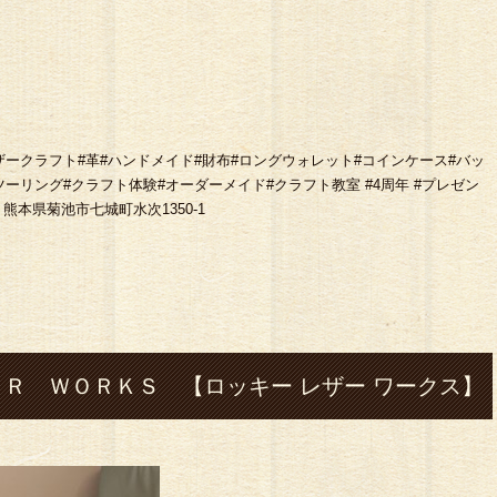
市#七城#レザークラフト#革#ハンドメイド#財布#ロングウォレット#コインケース#バッ
#ツーリング#クラフト体験#オーダーメイド#クラフト教室 #4周年 #プレゼン
1 熊本県菊池市七城町水次1350-1
Ｒ ＷＯＲＫＳ 【ロッキー レザー ワークス】