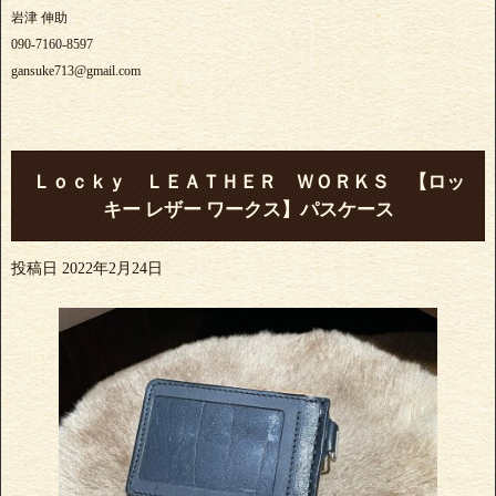
岩津 伸助
090-7160-8597
gansuke713@gmail.com
Ｌｏｃｋｙ ＬＥＡＴＨＥＲ ＷＯＲＫＳ 【ロッ
キー レザー ワークス】パスケース
投稿日
2022年2月24日