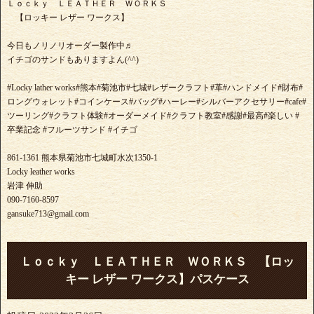
Ｌｏｃｋｙ ＬＥＡＴＨＥＲ ＷＯＲＫＳ
【ロッキー レザー ワークス】
今日もノリノリオーダー製作中♬
イチゴのサンドもありますよん(^^)
#Locky lather works#熊本#菊池市#七城#レザークラフト#革#ハンドメイド#財布#
ロングウォレット#コインケース#バッグ#ハーレー#シルバーアクセサリー#cafe#
ツーリング#クラフト体験#オーダーメイド#クラフト教室#感謝#最高#楽しい #
卒業記念 #フルーツサンド #イチゴ
861-1361 熊本県菊池市七城町水次1350-1
Locky leather works
岩津 伸助
090-7160-8597
gansuke713@gmail.com
Ｌｏｃｋｙ ＬＥＡＴＨＥＲ ＷＯＲＫＳ 【ロッ
キー レザー ワークス】パスケース