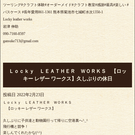
ツーリング#クラフト体験#オーダーメイド#クラフト教室#感謝#最高#楽しい #
パスケース #長年愛用861-1361 熊本県菊池市七城町水次1350-1
Locky leather works
岩津 伸助
090-7160-8597
gansuke713@gmail.com
Ｌｏｃｋｙ ＬＥＡＴＨＥＲ ＷＯＲＫＳ 【ロッ
キー レザー ワークス】久しぶりの休日
投稿日
2022年2月23日
Ｌｏｃｋｙ ＬＥＡＴＨＥＲ ＷＯＲＫＳ
【ロッキー レザー ワークス】
久しぶりに子供達と動物園行って帰りに空港裏へ^_^
飛行機と競争！
楽しんでくれたかな(^^)