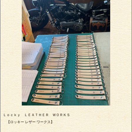
Ｌｏｃｋｙ ＬＥＡＴＨＥＲ ＷＯＲＫＳ
【ロッキー レザー ワークス】