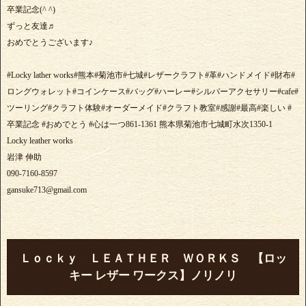
卒業記念(^ ^)
ずっと友達♬
おめでとうございます♪
#Locky lather works#熊本#菊池市#七城#レザークラフト#革#ハンドメイド#財布#
ロングウォレット#コインケース#バッグ#ハーレー#シルバーアクセサリー#cafe#
ツーリング#クラフト体験#オーダーメイド#クラフト教室#感謝#最高#楽しい #
卒業記念 #おめでとう #心は一つ861-1361 熊本県菊池市七城町水次1350-1
Locky leather works
岩津 伸助
090-7160-8597
gansuke713@gmail.com
Ｌｏｃｋｙ ＬＥＡＴＨＥＲ ＷＯＲＫＳ 【ロッ
キー レザー ワークス】ノリノリ