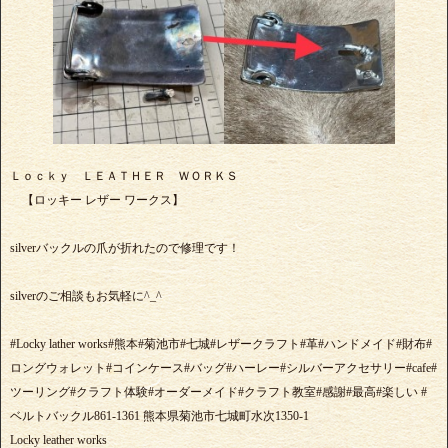
Ｌｏｃｋｙ ＬＥＡＴＨＥＲ ＷＯＲＫＳ
【ロッキー レザー ワークス】
silverバックルの爪が折れたので修理です！
silverのご相談もお気軽に^_^
#Locky lather works#熊本#菊池市#七城#レザークラフト#革#ハンドメイド#財布#
ロングウォレット#コインケース#バッグ#ハーレー#シルバーアクセサリー#cafe#
ツーリング#クラフト体験#オーダーメイド#クラフト教室#感謝#最高#楽しい #
ベルトバックル861-1361 熊本県菊池市七城町水次1350-1
Locky leather works