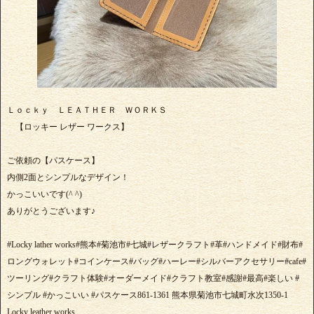
Ｌｏｃｋｙ ＬＥＡＴＨＥＲ ＷＯＲＫＳ
【ロッキー レザー ワークス】
ご依頼の【パスケース】
内側2面とシンプルなデザイン！
かっこいいです(^ ^)
ありがとうございます♪
#Locky lather works#熊本#菊池市#七城#レザークラフト#革#ハンドメイド#財布#
ロングウォレット#コインケース#バッグ#ハーレー#シルバーアクセサリー#cafe#
ツーリング#クラフト体験#オーダーメイド#クラフト教室#感謝#最高#楽しい #
シンプル #かっこいい #パスケース861-1361 熊本県菊池市七城町水次1350-1
Locky leather works