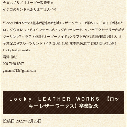
今日もノリノリオーダー製作中♬
イチゴのサンドもありますよん(^^)
#Locky lather works#熊本#菊池市#七城#レザークラフト#革#ハンドメイド#財布#
ロングウォレット#コインケース#バッグ#ハーレー#シルバーアクセサリー#cafe#
ツーリング#クラフト体験#オーダーメイド#クラフト教室#感謝#最高#楽しい #
卒業記念 #フルーツサンド #イチゴ861-1361 熊本県菊池市七城町水次1350-1
Locky leather works
岩津 伸助
090-7160-8597
gansuke713@gmail.com
Ｌｏｃｋｙ ＬＥＡＴＨＥＲ ＷＯＲＫＳ 【ロッ
キー レザー ワークス】卒業記念
投稿日
2022年2月26日