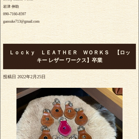
岩津 伸助
090-7160-8597
gansuke713@gmail.com
Ｌｏｃｋｙ ＬＥＡＴＨＥＲ ＷＯＲＫＳ 【ロッ
キー レザー ワークス】卒業
投稿日
2022年2月25日