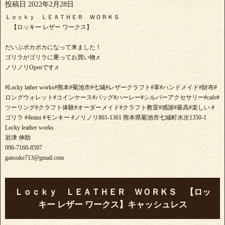
投稿日
2022年2月28日
Ｌｏｃｋｙ ＬＥＡＴＨＥＲ ＷＯＲＫＳ
【ロッキー レザー ワークス】
だいぶポカポカになって来ました！
ゴリラがゴリラに乗ってお買い物♬
ノリノリOpenです♬
#Locky lather works#熊本#菊池市#七城#レザークラフト#革#ハンドメイド#財布#
ロングウォレット#コインケース#バッグ#ハーレー#シルバーアクセサリー#cafe#
ツーリング#クラフト体験#オーダーメイド#クラフト教室#感謝#最高#楽しい #
ゴリラ #4mini #モンキー #ノリノリ861-1361 熊本県菊池市七城町水次1350-1
Locky leather works
岩津 伸助
090-7160-8597
gansuke713@gmail.com
Ｌｏｃｋｙ ＬＥＡＴＨＥＲ ＷＯＲＫＳ 【ロッ
キー レザー ワークス】キャッシュレス