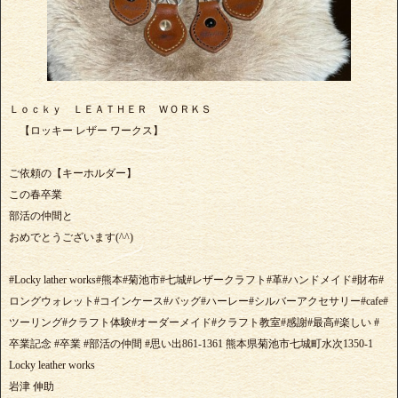
Ｌｏｃｋｙ ＬＥＡＴＨＥＲ ＷＯＲＫＳ
【ロッキー レザー ワークス】
ご依頼の【キーホルダー】
この春卒業
部活の仲間と
おめでとうございます(^^)
#Locky lather works#熊本#菊池市#七城#レザークラフト#革#ハンドメイド#財布#
ロングウォレット#コインケース#バッグ#ハーレー#シルバーアクセサリー#cafe#
ツーリング#クラフト体験#オーダーメイド#クラフト教室#感謝#最高#楽しい #
卒業記念 #卒業 #部活の仲間 #思い出861-1361 熊本県菊池市七城町水次1350-1
Locky leather works
岩津 伸助