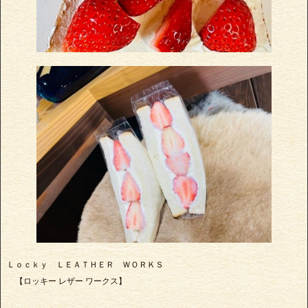
Ｌｏｃｋｙ ＬＥＡＴＨＥＲ ＷＯＲＫＳ
【ロッキー レザー ワークス】