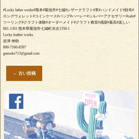
#Locky lather works#熊本#菊池市#七城#レザークラフト#革#ハンドメイド#財布#
ロングウォレット#コインケース#バッグ#ハーレー#シルバーアクセサリー#cafe#
ツーリング#クラフト体験#オーダーメイド#クラフト教室#感謝#最高#楽しい
861-1361 熊本県菊池市七城町水次1350-1
Locky leather works
岩津 伸助
090-7160-8597
gansuke713@gmail.com
←
古い投稿