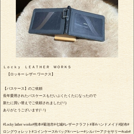
Ｌｏｃｋｙ ＬＥＡＴＨＥＲ ＷＯＲＫＳ
【ロッキー レザー ワークス】
【パスケース】のご依頼
長年愛用されたパスケースもだいぶくたくたになったので
新たに買い替えでご依頼されました(^^)
ありがとうございます(^ ^)
#Locky lather works#熊本#菊池市#七城#レザークラフト#革#ハンドメイド#財布#
ロングウォレット#コインケース#バッグ#ハーレー#シルバーアクセサリー#cafe#