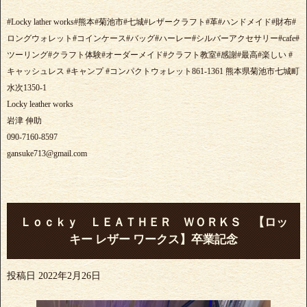
#Locky lather works#熊本#菊池市#七城#レザークラフト#革#ハンドメイド#財布#
ロングウォレット#コインケース#バッグ#ハーレー#シルバーアクセサリー#cafe#
ツーリング#クラフト体験#オーダーメイド#クラフト教室#感謝#最高#楽しい #
キャッシュレス #キャンプ #コンパクトウォレット861-1361 熊本県菊池市七城町
水次1350-1
Locky leather works
岩津 伸助
090-7160-8597
gansuke713@gmail.com
Ｌｏｃｋｙ ＬＥＡＴＨＥＲ ＷＯＲＫＳ 【ロッ
キー レザー ワークス】卒業記念
投稿日
2022年2月26日