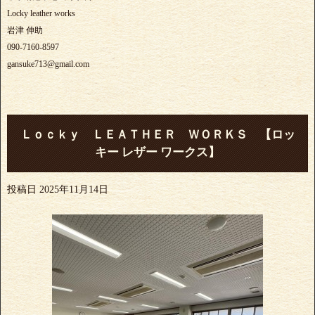
Locky leather works
岩津 伸助
090-7160-8597
gansuke713@gmail.com
Ｌｏｃｋｙ ＬＥＡＴＨＥＲ ＷＯＲＫＳ 【ロッ
キー レザー ワークス】
投稿日
2025年11月14日