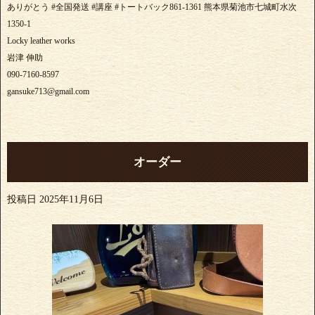
ありがとう #全国発送 #講座 #トートバック861-1361 熊本県菊池市七城町水次
1350-1
Locky leather works
岩津 伸助
090-7160-8597
gansuke713@gmail.com
オーダー
投稿日
2025年11月6日