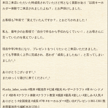
本日ご来店いただいた時成長されていたけど何となく面影があり「以前キーホ
ルダー体験でご来店されましたよね？」とお声掛けしました。
お客様も7年前で「覚えていたんですか？」とおどろかれました！
私も、最年少のお客様で「自分で作るから手伝わなくていい！」とお母さんに
言っていたのを覚えていました。
現在中学2年生になり、プレゼントをつくりたいとご来店いただきました。
とても手際良く上手に完成され、思わず「成長しましたね！」と言ってしまい
ました^_^
ありがとうございます^_^
またゆっくり遊びに来てください^_^
#Locky_lather_works #熊本 #菊池市 #七城 #観光 #レザークラフト #革 #ハンドメ
イド #財布 #クラフト体験 #クラフト教室 #感謝 #最高 #楽しい #楽しみ #人気 #
ありがとう #全国発送 #成長 #7年 #キーホルダー#思い出#プレゼント861-1361 熊
本県菊池市七城町水次1350-1