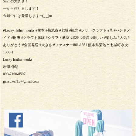
5mmの大きさ！
一から作り直します！
今週中には発送しますm(_ _)m
#Locky_lather_works #熊本 #菊池市 #七城 #観光 #レザークラフト #革 #ハンドメ
イド #財布 #クラフト体験 #クラフト教室 #感謝 #最高 #楽しい #楽しみ #人気 #
ありがとう #全国発送 #大きさ #ファスナー861-1361 熊本県菊池市七城町水次
1350-1
Locky leather works
岩津 伸助
090-7160-8597
gansuke713@gmail.com