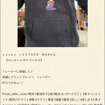
Ｌｏｃｋｙ ＬＥＡＴＨＥＲ ＷＯＲＫＳ
【ロッキー レザー ワークス】
トレーナーに刺繍した♬
刺繍とプリントでtシャツ、トレーナー
作ろうかねぇ^_^
#Locky_lather_works #熊本 #菊池市 #七城 #観光 #レザークラフト #革 #ハンドメ
イド #財布 #クラフト体験 #クラフト教室 #感謝 #最高 #楽しい #楽しみ #人気 #