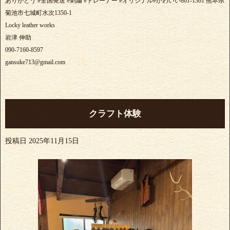
ありがとう #全国発送 #刺繍 #トレーナー #オリジナル#かわいい861-1361 熊本県
菊池市七城町水次1350-1
Locky leather works
岩津 伸助
090-7160-8597
gansuke713@gmail.com
クラフト体験
投稿日
2025年11月15日