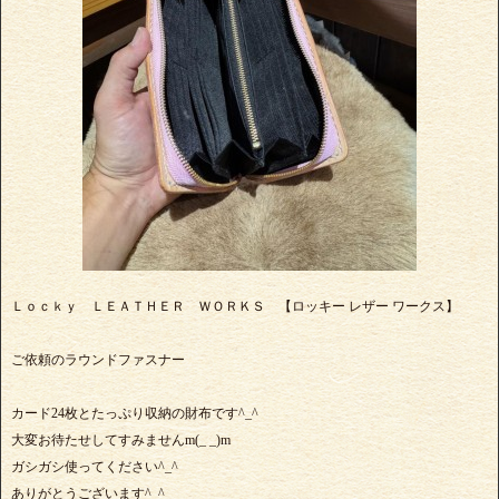
Ｌｏｃｋｙ ＬＥＡＴＨＥＲ ＷＯＲＫＳ 【ロッキー レザー ワークス】
ご依頼のラウンドファスナー
カード24枚とたっぷり収納の財布です^_^
大変お待たせしてすみませんm(_ _)m
ガシガシ使ってください^_^
ありがとうございます^_^