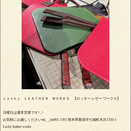
Ｌｏｃｋｙ ＬＥＡＴＨＥＲ ＷＯＲＫＳ 【ロッキー レザー ワークス】
日曜日は通常営業です^_^
お気軽にお越しくださいm(_ _)m861-1361 熊本県菊池市七城町水次1350-1
Locky leather works