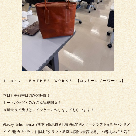
Ｌｏｃｋｙ ＬＥＡＴＨＥＲ ＷＯＲＫＳ 【ロッキー レザー ワークス】
本日も午前中は講座の時間！
トートバッグとみなさん完成間近！
来週最後で残りとコインケース作りをしてもらいます！
#Locky_lather_works #熊本 #菊池市 #七城 #観光 #レザークラフト #革 #ハンドメ
イド #財布 #クラフト体験 #クラフト教室 #感謝 #最高 #楽しい #楽しみ #人気 #