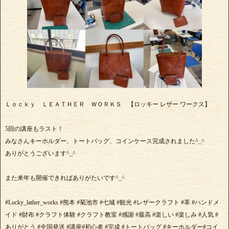
Ｌｏｃｋｙ ＬＥＡＴＨＥＲ ＷＯＲＫＳ 【ロッキー レザー ワークス】
5回の講座もラスト！
みなさんキーホルダー、トートバッグ、コインケース完成されました^_^
ありがとうございます^_^
また来年も開催できればありがたいです^_^
#Locky_lather_works #熊本 #菊池市 #七城 #観光 #レザークラフト #革 #ハンドメ
イド #財布 #クラフト体験 #クラフト教室 #感謝 #最高 #楽しい #楽しみ #人気 #
ありがとう #全国発送 #講座#初心者 #完成 #トートバッグ #キーホルダー#コイ