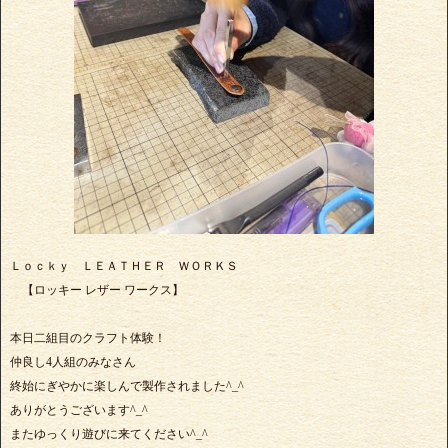
Ｌｏｃｋｙ ＬＥＡＴＨＥＲ ＷＯＲＫＳ
【ロッキー レザー ワークス】
本日二組目のクラフト体験！
仲良し4人組のみなさん
終始にぎやかに楽しんで製作されました^_^
ありがとうございます^_^
またゆっくり遊びに来てください^_^