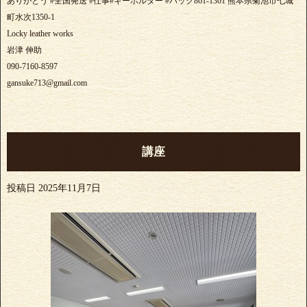
ありがとう #全国発送 #仕事#キーホルダー #バック861-1361 熊本県菊池市七城
町水次1350-1
Locky leather works
岩津 伸助
090-7160-8597
gansuke713@gmail.com
講座
投稿日
2025年11月7日