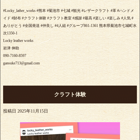
#Locky_lather_works #熊本 #菊池市 #七城 #観光 #レザークラフト #革 #ハンドメ
イド #財布 #クラフト体験 #クラフト教室 #感謝 #最高 #楽しい #楽しみ #人気 #
ありがとう #全国発送 #仲良し #4人組 #グループ861-1361 熊本県菊池市七城町水
次1350-1
Locky leather works
岩津 伸助
090-7160-8597
gansuke713@gmail.com
クラフト体験
投稿日
2025年11月15日