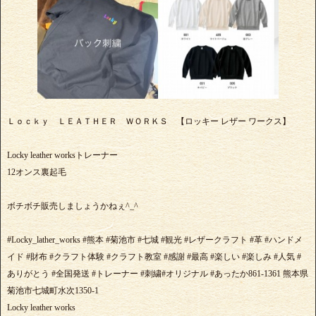
Ｌｏｃｋｙ ＬＥＡＴＨＥＲ ＷＯＲＫＳ 【ロッキー レザー ワークス】
Locky leather worksトレーナー
12オンス裏起毛
ボチボチ販売しましょうかねぇ^_^
#Locky_lather_works #熊本 #菊池市 #七城 #観光 #レザークラフト #革 #ハンドメ
イド #財布 #クラフト体験 #クラフト教室 #感謝 #最高 #楽しい #楽しみ #人気 #
ありがとう #全国発送 #トレーナー #刺繍#オリジナル #あったか861-1361 熊本県
菊池市七城町水次1350-1
Locky leather works