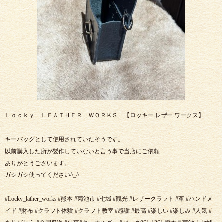
Ｌｏｃｋｙ ＬＥＡＴＨＥＲ ＷＯＲＫＳ 【ロッキー レザー ワークス】
キーバッグとして使用されていたそうです。
以前購入した所が製作していないと言う事で当店にご依頼
ありがとうございます。
ガシガシ使ってください^_^
#Locky_lather_works #熊本 #菊池市 #七城 #観光 #レザークラフト #革 #ハンドメ
イド #財布 #クラフト体験 #クラフト教室 #感謝 #最高 #楽しい #楽しみ #人気 #