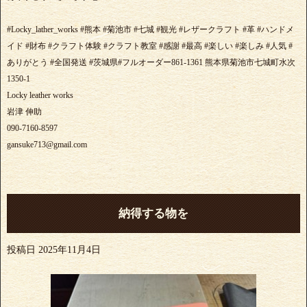
#Locky_lather_works #熊本 #菊池市 #七城 #観光 #レザークラフト #革 #ハンドメ
イド #財布 #クラフト体験 #クラフト教室 #感謝 #最高 #楽しい #楽しみ #人気 #
ありがとう #全国発送 #茨城県#フルオーダー861-1361 熊本県菊池市七城町水次
1350-1
Locky leather works
岩津 伸助
090-7160-8597
gansuke713@gmail.com
納得する物を
投稿日
2025年11月4日