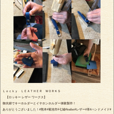
Ｌｏｃｋｙ ＬＥＡＴＨＥＲ ＷＯＲＫＳ
【ロッキー レザー ワークス】
御夫婦でキーホルダーとイヤホンホルダー体験製作！
ありがとうございました！#熊本#菊池市#七城#leather#レザー#革#ハンドメイド#