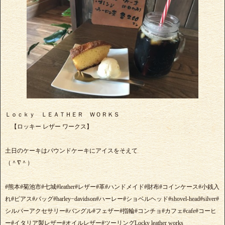
Ｌｏｃｋｙ ＬＥＡＴＨＥＲ ＷＯＲＫＳ
【ロッキー レザー ワークス】
土日のケーキはパウンドケーキにアイスをそえて
（＾∇＾）
#熊本#菊池市#七城#leather#レザー#革#ハンドメイド#財布#コインケース#小銭入
れ#ピアス#バッグ#harley−davidson#ハーレー#ショベルヘッド#shovel-head#silver#
シルバーアクセサリー#バングル#フェザー#指輪#コンチョ#カフェ#cafe#コーヒ
ー#イタリア製レザー#オイルレザー#ツーリングLocky leather works