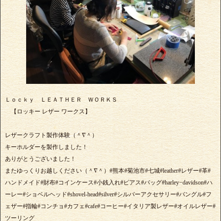
Ｌｏｃｋｙ ＬＥＡＴＨＥＲ ＷＯＲＫＳ
【ロッキー レザー ワークス】
レザークラフト製作体験（＾∇＾）
キーホルダーを製作しました！
ありがとうございました！
またゆっくりお越しください（＾∇＾）#熊本#菊池市#七城#leather#レザー#革#
ハンドメイド#財布#コインケース#小銭入れ#ピアス#バッグ#harley−davidson#ハ
ーレー#ショベルヘッド#shovel-head#silver#シルバーアクセサリー#バングル#フ
ェザー#指輪#コンチョ#カフェ#cafe#コーヒー#イタリア製レザー#オイルレザー#
ツーリング