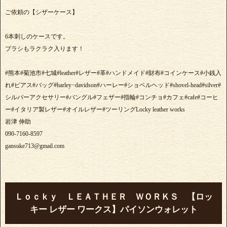
ご依頼の【シザーケース】
6本刺しのケースです。
ブラシもラクラク入ります！
#熊本#菊池市#七城#leather#レザー#革#ハンドメイド#財布#コインケース#小銭入
れ#ピアス#バッグ#harley−davidson#ハーレー#ショベルヘッド#shovel-head#silver#
シルバーアクセサリー#バングル#フェザー#指輪#コンチョ#カフェ#cafe#コーヒ
ー#イタリア製レザー#オイルレザー#ツーリングLocky leather works
岩津 伸助
090-7160-8597
gansuke713@gmail.com
Ｌｏｃｋｙ ＬＥＡＴＨＥＲ ＷＯＲＫＳ 【ロッ
キー レザー ワークス】パイソンウォレット