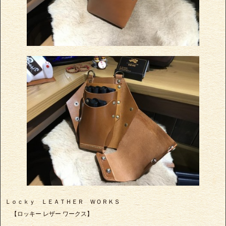
Ｌｏｃｋｙ ＬＥＡＴＨＥＲ ＷＯＲＫＳ
【ロッキー レザー ワークス】