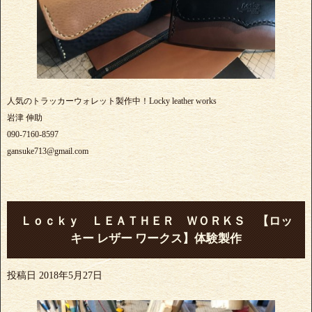
人気のトラッカーウォレット製作中！Locky leather works
岩津 伸助
090-7160-8597
gansuke713@gmail.com
Ｌｏｃｋｙ ＬＥＡＴＨＥＲ ＷＯＲＫＳ 【ロッ
キー レザー ワークス】体験製作
投稿日
2018年5月27日