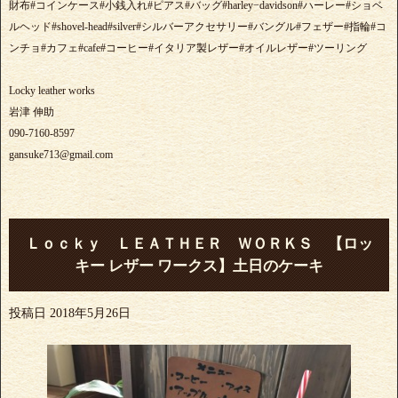
財布#コインケース#小銭入れ#ピアス#バッグ#harley−davidson#ハーレー#ショベ
ルヘッド#shovel-head#silver#シルバーアクセサリー#バングル#フェザー#指輪#コ
ンチョ#カフェ#cafe#コーヒー#イタリア製レザー#オイルレザー#ツーリング
Locky leather works
岩津 伸助
090-7160-8597
gansuke713@gmail.com
Ｌｏｃｋｙ ＬＥＡＴＨＥＲ ＷＯＲＫＳ 【ロッ
キー レザー ワークス】土日のケーキ
投稿日
2018年5月26日