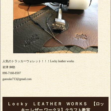
人気のトラッカーウォレット！！！Locky leather works
岩津 伸助
090-7160-8597
gansuke713@gmail.com
Ｌｏｃｋｙ ＬＥＡＴＨＥＲ ＷＯＲＫＳ 【ロッ
キー レザー ワークス】クラフト教室