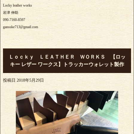
Locky leather works
岩津 伸助
090-7160-8597
gansuke713@gmail.com
Ｌｏｃｋｙ ＬＥＡＴＨＥＲ ＷＯＲＫＳ 【ロッ
キー レザー ワークス】トラッカーウォレット製作
投稿日
2018年5月29日