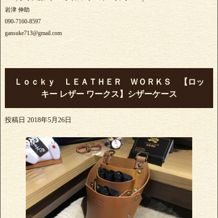
岩津 伸助
090-7160-8597
gansuke713@gmail.com
Ｌｏｃｋｙ ＬＥＡＴＨＥＲ ＷＯＲＫＳ 【ロッ
キー レザー ワークス】シザーケース
投稿日
2018年5月26日