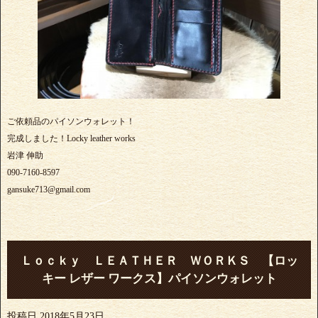
ご依頼品のパイソンウォレット！
完成しました！Locky leather works
岩津 伸助
090-7160-8597
gansuke713@gmail.com
Ｌｏｃｋｙ ＬＥＡＴＨＥＲ ＷＯＲＫＳ 【ロッ
キー レザー ワークス】パイソンウォレット
投稿日
2018年5月23日