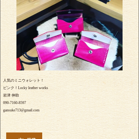
人気のミニウォレット！
ピンク！Locky leather works
岩津 伸助
090-7160-8597
gansuke713@gmail.com