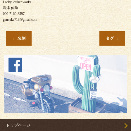
Locky leather works
岩津 伸助
090-7160-8597
gansuke713@gmail.com
←
名刺
タグ
→
トップページ