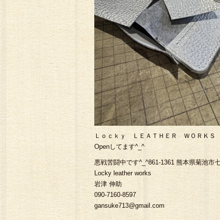
Ｌｏｃｋｙ ＬＥＡＴＨＥＲ ＷＯＲＫＳ 
Openしてます^_^
悪戦苦闘中です^_^861-1361 熊本県菊池市七
Locky leather works
岩津 伸助
090-7160-8597
gansuke713@gmail.com