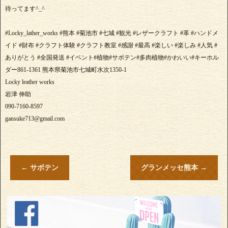
待ってます^_^
#Locky_lather_works #熊本 #菊池市 #七城 #観光 #レザークラフト #革 #ハンドメ
イド #財布 #クラフト体験 #クラフト教室 #感謝 #最高 #楽しい #楽しみ #人気 #
ありがとう #全国発送 #イベント#植物#サボテン#多肉植物#かわいい#キーホル
ダー861-1361 熊本県菊池市七城町水次1350-1
Locky leather works
岩津 伸助
090-7160-8597
gansuke713@gmail.com
←
サボテン
グランメッセ熊本
→