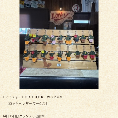
Ｌｏｃｋｙ ＬＥＡＴＨＥＲ ＷＯＲＫＳ
【ロッキー レザー ワークス】
14日.15日はグランメッセ熊本！