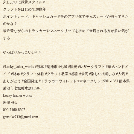
久しぶりに武骨スタイル♬
クラフトをはじめて20数年
ポイントカード、キャッシュカード等のアプリ化で手元のカードが減ってきた
のかな？
最近昔ながらのトラッカーやマネークリップを求めて来店される方が多い気が
する！
やっぱりかっこいい^_^
#Locky_lather_works #熊本 #菊池市 #七城 #観光 #レザークラフト #革 #ハンドメ
イド #財布 #クラフト体験 #クラフト教室 #感謝 #最高 #楽しい #楽しみ #人気 #
ありがとう #全国発送 #トラッカーウォレット #マネークリップ861-1361 熊本県
菊池市七城町水次1350-1
Locky leather works
岩津 伸助
090-7160-8597
gansuke713@gmail.com