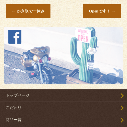
←
かき氷で一休み
Openです！
→
トップページ
こだわり
商品一覧