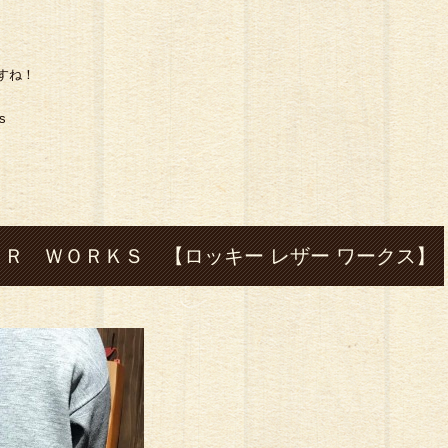
ですね！
s
Ｒ ＷＯＲＫＳ 【ロッキー レザー ワークス】
市#七城#le ather#レザー#革#ハンドメイド#財
ース#バッグ#ハーレー#shovel-head#silver#
ングル#フェザー#指輪#cafe#コーヒー#ツーリン