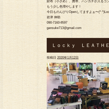
財布（小さめ）、携帯、ハンカチが入るコ
もう少し色増やします！
今日ものんびりOpenしてますよぉ〜(^ ^)Locky l
岩津 伸助
090-7160-8597
gansuke713@gmail.com
Ｌｏｃｋｙ ＬＥＡＴＨＥ
投稿日
2020年1月12日
春財布#熊本#菊池市#七城#
ウォレット#コインケース#バ ッ
アクセサリー#バン グル#
ッカー ウォレット#スイ