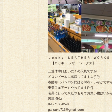
Ｌｏｃｋｙ ＬＥＡＴＨＥＲ ＷＯＲＫＳ
【ロッキー レザー ワークス】
三連休中日あいにくの天気ですが
メロンドームに出店してますよ(^ ^)
春財布（パンパンにはる財布）いかがです
奄美フェアーもやってます(^ ^)
奄美に行って来たつもりでお買い物はいかがですか？L
岩津 伸助
090-7160-8597
gansuke713@gmail.com