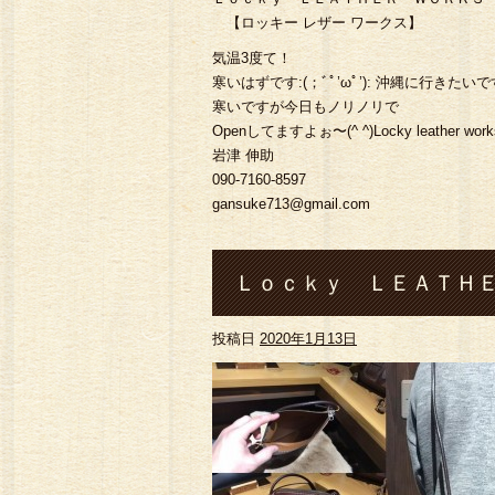
【ロッキー レザー ワークス】
気温3度て！
寒いはずです:(；ﾞﾟ’ωﾟ’): 沖縄に行きたい
寒いですが今日もノリノリで
Openしてますよぉ〜(^ ^)Locky leather work
岩津 伸助
090-7160-8597
gansuke713@gmail.com
Ｌｏｃｋｙ ＬＥＡＴＨＥ
投稿日
2020年1月13日
パークポシェット#熊本#菊池
布#ロングウォレット#コイ ンケ
シルバーアクセ サリー#バ