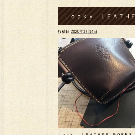
Ｌｏｃｋｙ ＬＥＡＴＨＥ
投稿日
2020年1月14日
パークポシェット製作#熊本#
ド#財布#ロングウォレット#
head#silver#シルバ
ー#ツーリ ング#トラッ
Ｌｏｃｋｙ ＬＥＡＴＨＥＲ ＷＯＲＫＳ