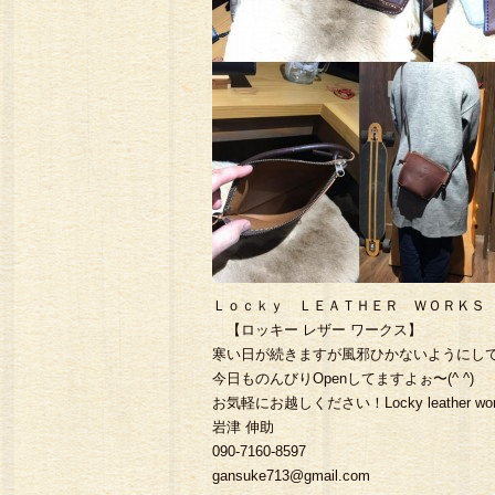
ー#ツー リング#トラッ
Ｌｏｃｋｙ ＬＥＡＴＨＥＲ ＷＯＲＫＳ
【ロッキー レザー ワークス】
寒い日が続きますが風邪ひかないようにしてくだ
今日ものんびりOpenしてますよぉ〜(^ ^)
お気軽にお越しください！Locky leather wor
岩津 伸助
090-7160-8597
gansuke713@gmail.com