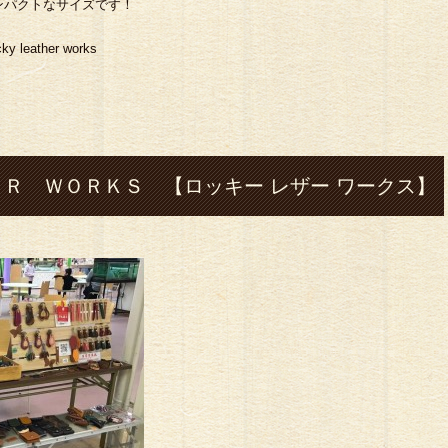
ンパクトなサイズです！
eather works
Ｒ ＷＯＲＫＳ 【ロッキー レザー ワークス】
leather#レザー# 革#ハンドメイド#財布#ロング
グ#ハーレー#shovel-head#silver#シルバー
フェザー#指輪#cafe#コーヒー#ツーリング#トラ
ーツ