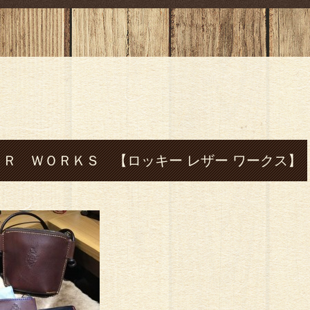
Ｒ ＷＯＲＫＳ 【ロッキー レザー ワークス】
本#菊池市# 七城#leather#レザー#革#ハンドメ
ト#コインケース#バッグ#ハーレー#shovel-
ー アクセサリー#バングル#フェザー#指輪#cafe#コーヒ