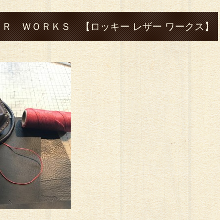
Ｒ ＷＯＲＫＳ 【ロッキー レザー ワークス】
菊池市#七 城#leather#レザー#革#ハンドメイ
 コインケース#バッグ#ハーレー#shovel-
ーア クセサリー#バングル#フェザー#指輪#cafe#コーヒ
カーウォレット#スイーツ