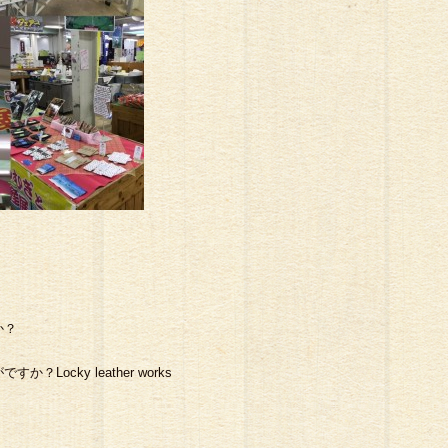
か？
ocky leather works