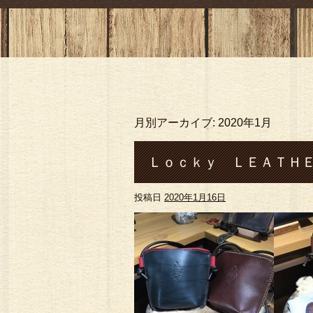
月別アーカイブ:
2020年1月
Ｌｏｃｋｙ ＬＥＡＴＨＥ
投稿日
2020年1月16日
ポーチ#パークポシェット#熊
イド#財布#ロングウォレッ 
head#silver#シルバ