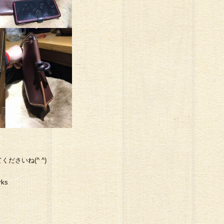
カーウォレット#スイーツ
さいね(^ ^)
ks